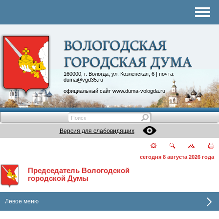
Комитеты
График приема
Контакты
Депутатские объединения
160000, г. Вологда, ул. Козленская, 6 | почта:
duma@vgd35.ru
официальный сайт
www.duma-vologda.ru
Версия для слабовидящих
сегодня 8 августа 2026 года
Председатель Вологодской
городской Думы
Левое меню