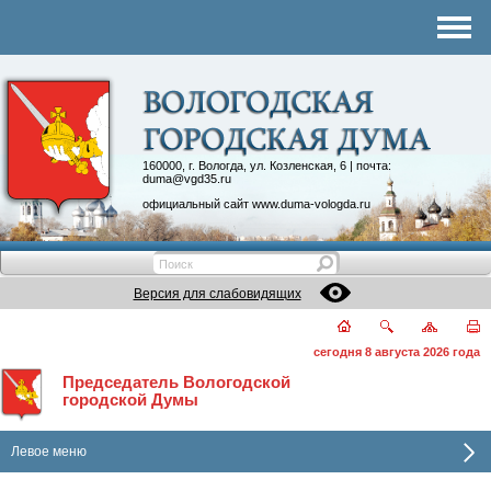
Комитеты
График приема
Контакты
Депутатские объединения
160000, г. Вологда, ул. Козленская, 6 | почта:
duma@vgd35.ru
официальный сайт
www.duma-vologda.ru
Версия для слабовидящих
сегодня 8 августа 2026 года
Председатель Вологодской
городской Думы
Левое меню