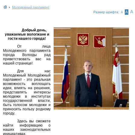
Молодежный парламент
А
А
Размер шрифта:
А
Добрый день,
уважаемые вологжане и
гости нашего города!
От лица
Молодежного парламента
города Вологды рад
приветствовать вас на
нашей странице!
Для нас
Молодежный Молодёжный
парламент - это реальная
возможность воплощать
идеи, влиять на решения,
представлять интересы
молодежи в институтах
государственной власти,
быть голосом молодежи и
приносить пользу родному
городу.
Здесь вы сможете
найти информацию о
наших законодательных
инициативах,