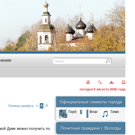
нения
сегодня 6 августа 2026 года
Официальные символы города
А
А
Размер шрифта:
А
Герб
Флаг
Гимн
Почетные граждане г. Вологды
ой Думе можно получить по