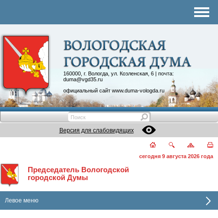
Комитеты
График приема
Контакты
Депутатские объединения
160000, г. Вологда, ул. Козленская, 6 | почта:
duma@vgd35.ru
официальный сайт
www.duma-vologda.ru
Версия для слабовидящих
сегодня 9 августа 2026 года
Председатель Вологодской
городской Думы
Левое меню