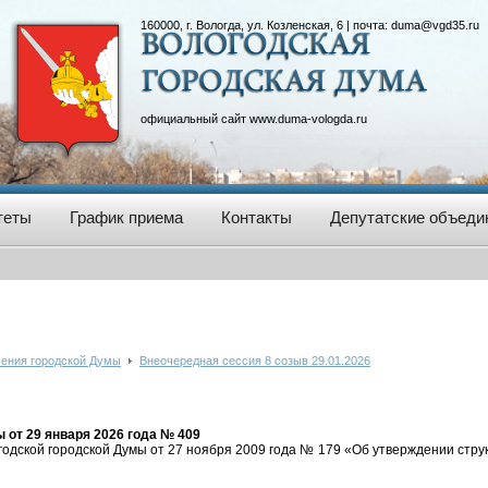
160000, г. Вологда, ул. Козленская, 6 | почта:
duma@vgd35.ru
официальный сайт
www.duma-vologda.ru
теты
График приема
Контакты
Депутатские объеди
ения городской Думы
Внеочередная сессия 8 созыв 29.01.2026
от 29 января 2026 года № 409
одской городской Думы от 27 ноября 2009 года № 179 «Об утверждении стр