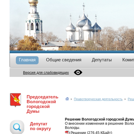
Главная
Общие сведения
Депутаты
Коми
Версия для слабовидящих
Председатель
Правотворческая деятельность
Реш
Вологодской
городской
Думы
Решение Вологодской городской Думы 
Депутат
О внесении изменения в решение Волог
Вологды.
по округу
Решение
(276.45 КБайт)