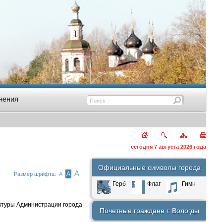
нения
сегодня 7 августа 2026 года
Официальные символы города
А
А
Размер шрифта:
А
Герб
Флаг
Гимн
уктуры Администрации города
Почетные граждане г. Вологды