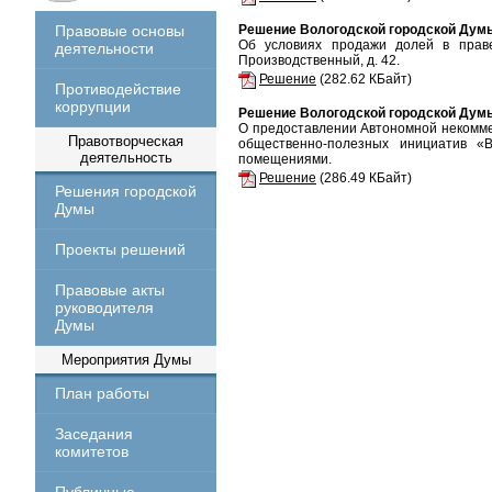
Правовые основы
Решение Вологодской городской Думы 
Об условиях продажи долей в праве
деятельности
Производственный, д. 42.
Решение
(282.62 КБайт)
Противодействие
коррупции
Решение Вологодской городской Думы 
О предоставлении Автономной некомме
Правотворческая
общественно-полезных инициатив 
деятельность
помещениями.
Решение
(286.49 КБайт)
Решения городской
Думы
Проекты решений
Правовые акты
руководителя
Думы
Мероприятия Думы
План работы
Заседания
комитетов