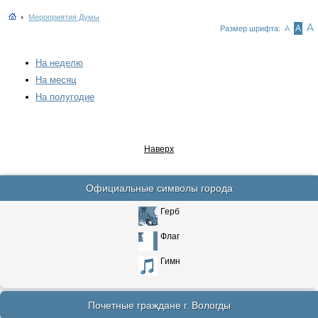
Мероприятия Думы
А
А
Размер шрифта:
А
На неделю
На месяц
На полугодие
Наверх
Официальные символы города
Герб
Флаг
Гимн
Почетные граждане г. Вологды