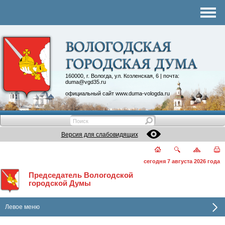
Комитеты
График приема
Контакты
Депутатские объединения
160000, г. Вологда, ул. Козленская, 6 | почта:
duma@vgd35.ru
официальный сайт
www.duma-vologda.ru
Версия для слабовидящих
сегодня 7 августа 2026 года
Председатель Вологодской
городской Думы
Левое меню