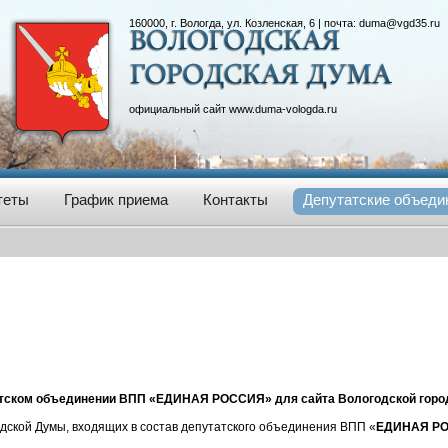
160000, г. Вологда, ул. Козленская, 6 | почта:
duma@vgd35.ru
официальный сайт
www.duma-vologda.ru
теты
График приема
Контакты
Депутатские объеди
тском объединении ВПП «ЕДИНАЯ РОССИЯ» для сайта Вологодской горо
одской Думы, входящих в состав депутатского объединения ВПП «
ЕДИНАЯ Р