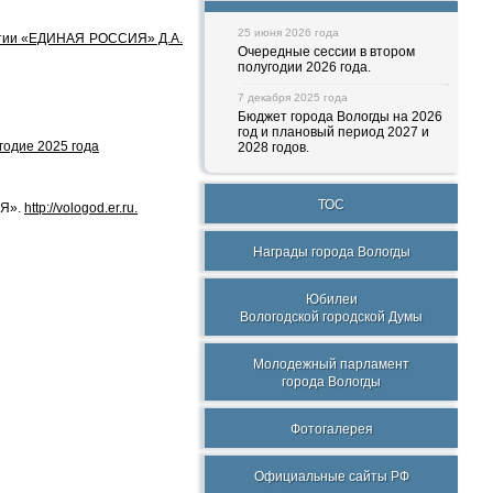
25 июня 2026 года
артии «ЕДИНАЯ РОССИЯ» Д.А.
Очередные сессии в втором
полугодии 2026 года.
7 декабря 2025 года
Бюджет города Вологды на 2026
год и плановый период 2027 и
годие 2025 года
2028 годов.
ТОС
ИЯ».
http://vologod.er.ru.
Награды города Вологды
Юбилеи
Вологодской городской Думы
Молодежный парламент
города Вологды
Фотогалерея
Официальные сайты РФ