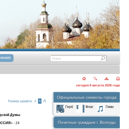
нения
сегодня 9 августа 2026 года
Официальные символы города
А
А
Размер шрифта:
А
Герб
Флаг
Гимн
дской Думы
Почетные граждане г. Вологды
ОССИЯ
» - 24