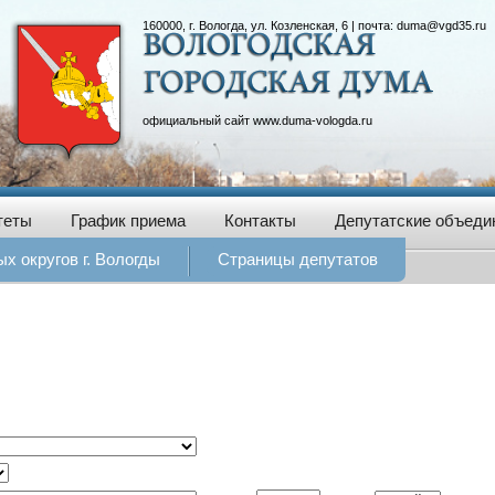
160000, г. Вологда, ул. Козленская, 6 | почта:
duma@vgd35.ru
официальный сайт
www.duma-vologda.ru
теты
График приема
Контакты
Депутатские объеди
х округов г. Вологды
Страницы депутатов