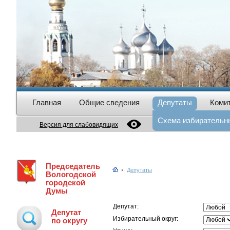
Главная
Общие сведения
Депутаты
Коми
Схема избирательны
Версия для слабовидящих
Председатель
Депутаты
Вологодской
городской
Думы
Депутат:
Депутат
Избирательный округ:
по округу