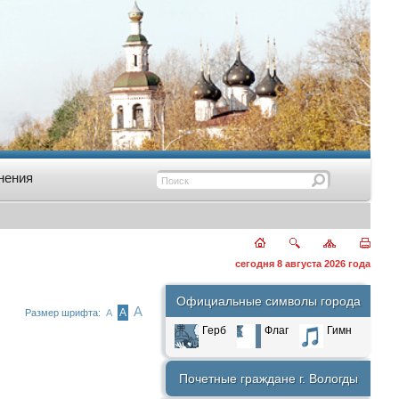
нения
сегодня 8 августа 2026 года
Официальные символы города
А
А
Размер шрифта:
А
Герб
Флаг
Гимн
Почетные граждане г. Вологды