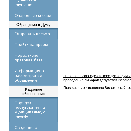
Публичные
слушания
Очередные сессии
Обращения в Думу
Отправить письмо
Прийти на прием
Нормативно-
правовая база
Информация о
рассмотрении
Решение Вологодской городской Думы
обращений
проведения выборов депутатов Вологодс
Приложение к решению Вологодской гор
Кадровое
обеспечение
Порядок
поступления на
муниципальную
службу
Сведения о