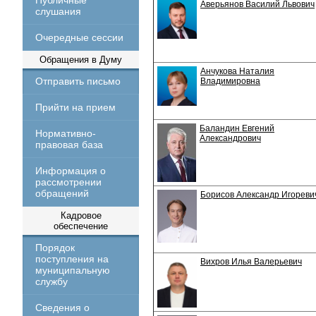
Публичные
Аверьянов Василий Львович
слушания
Очередные сессии
Обращения в Думу
Анчукова Наталия
Отправить письмо
Владимировна
Прийти на прием
Баландин Евгений
Нормативно-
Александрович
правовая база
Информация о
рассмотрении
обращений
Борисов Александр Игореви
Кадровое
обеспечение
Порядок
поступления на
Вихров Илья Валерьевич
муниципальную
службу
Сведения о