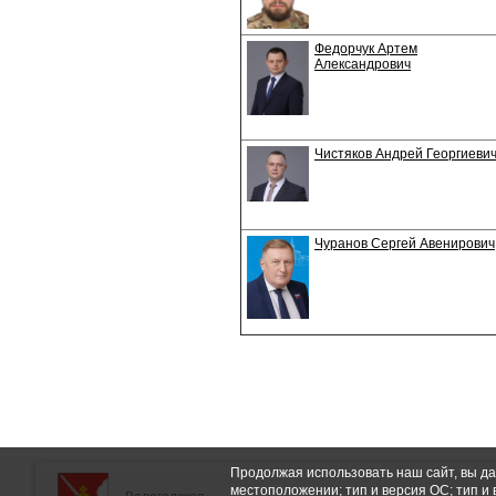
Федорчук Артем
Александрович
Чистяков Андрей Георгиеви
Чуранов Сергей Авенирович
Продолжая использовать наш сайт, вы да
местоположении; тип и версия ОС; тип и 