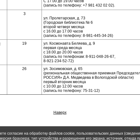
С 17.00 до 19.00 часов
(запись по телефону: +7 981 432 02 02).
3
ул. Пролетарская, д. 73
(Городская библиотека № 6
второй четверг месяца
с 16.00 до 17.00 часов
(запись по телефону: 8-981-445-34-26)
ч
19
ул. Космонавта Беляева, д. 9
первая среда месяца
с 18.00 до 20.00 часов
(запись по телефонам: 8-911-048-26-67,
8-921-234-52-72)
26
ул. Зосимовская, д. 65
(региональная общественная приемная Председат
РОССИЯ» Д.А. Медведева в Вологодской области)
первый вторник месяца
с 10.00 до 12.00 часов
(запись по телефону: 75-31-12)
Наверх
ете согласие на обработку файлов cookie, пользовательских данных (сведени
версия браузера; тип устройства и разрешение его экрана; источник, откуда 