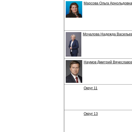
Марсова Ольга Арнольдовн
Мочалова Надежда Василье
Наумов Дмитрий Вячеславо
Округ 11
Округ 13