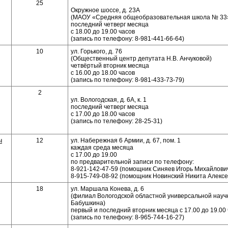
25
Окружное шоссе, д. 23А
(МАОУ «Средняя общеобразовательная школа № 33
последний четверг месяца
с 18.00 до 19.00 часов
(запись по телефону: 8-981-441-66-64)
10
ул. Горького, д. 76
(Общественный центр депутата Н.В. Анчуковой)
четвёртый вторник месяца
с 16.00 до 18.00 часов
(запись по телефону: 8-981-433-73-79)
2
ул. Вологодская, д. 6А, к. 1
последний четверг месяца
с 17.00 до 18.00 часов
(запись по телефону: 28-25-31)
ч
12
ул. Набережная 6 Армии, д. 67, пом. 1
каждая среда месяца
с 17.00 до 19.00
по предварительной записи по телефону:
8-921-142-47-59 (помощник Синяев Игорь Михайлович
8-915-749-08-92 (помощник Новинский Никита Алексе
18
ул. Маршала Конева, д. 6
(филиал Вологодской областной универсальной научн
Бабушкина)
первый и последний вторник месяца с 17.00 до 19.00
(запись по телефону: 8-965-744-16-27)