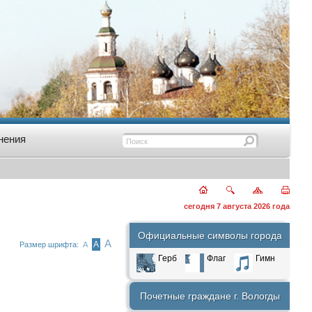
нения
сегодня 7 августа 2026 года
Официальные символы города
А
А
Размер шрифта:
А
Герб
Флаг
Гимн
Почетные граждане г. Вологды