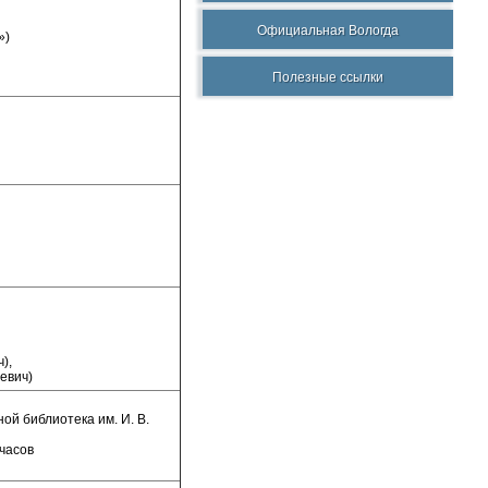
Официальная Вологда
»)
Полезные ссылки
),
евич)
ой библиотека им. И. В.
 часов