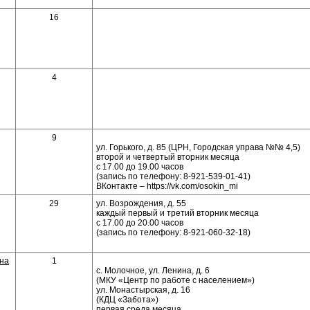
16
4
9
ул. Горького, д. 85 (ЦРН, Городская управа №№ 4,5)
второй и четвертый вторник месяца
с 17.00 до 19.00 часов
(запись по телефону: 8-921-539-01-41)
ВКонтакте – https://vk.com/osokin_mi
29
ул. Возрождения, д. 55
каждый первый и третий вторник месяца
с 17.00 до 20.00 часов
(запись по телефону: 8-921-060-32-18)
на
1
с. Молочное, ул. Ленина, д. 6
(МКУ «Центр по работе с населением»)
ул. Монастырская, д. 16
(КДЦ «Забота»)
первая среда месяца