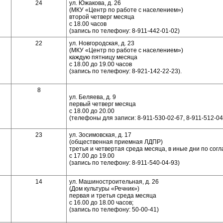
24
ул. Южакова, д. 26
(МКУ «Центр по работе с населением»)
второй четверг месяца
с 18.00 часов
(запись по телефону: 8-911-442-01-02)
22
ул. Новгородская, д. 23
(МКУ «Центр по работе с населением»)
каждую пятницу месяца
с 18.00 до 19.00 часов
(запись по телефону: 8-921-142-22-23).
8
ул. Беляева, д. 9
первый четверг месяца
с 18.00 до 20.00
(телефоны для записи: 8-911-530-02-67, 8-911-512-04
23
ул. Зосимовская, д. 17
(общественная приемная ЛДПР)
третья и четвертая среда месяца, в иные дни по сог
с 17.00 до 19.00
(запись по телефону: 8-911-540-04-93)
14
ул. Машиностроительная, д. 26
(Дом культуры «Речник»)
первая и третья среда месяца
с 16.00 до 18.00 часов;
(запись по телефону: 50-00-41)