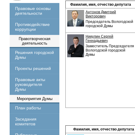
Фамилия, имя, отчество депутата
Правовые основы
Антонов Дмитрий
деятельности
Викторович
Председатель Вологодской
Противодействие
городской Думы
коррупции
Никулин Сергей
Правотворческая
Геннадьевич
деятельность
Заместитель Председателя
Вологодской городской
Решения городской
Думы
Думы
Проекты решений
Правовые акты
руководителя
Думы
Мероприятия Думы
План работы
Заседания
комитетов
Фамилия, имя, отчество депутата