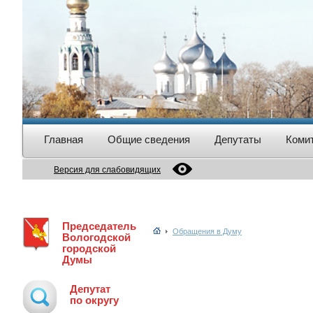
Главная
Общие сведения
Депутаты
Коми
Версия для слабовидящих
Председатель
Обращения в Думу
Вологодской
городской
Думы
Депутат
по округу