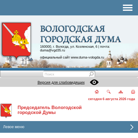
Структура Думы
Аппарат Думы
Депутаты
Комитеты
160000, г. Вологда, ул. Козленская, 6 | почта:
duma@vgd35.ru
График приема
официальный сайт
www.duma-vologda.ru
Контакты
Депутатские объединения
Версия для слабовидящих
сегодня 6 августа 2026 года
Председатель Вологодской
городской Думы
Левое меню