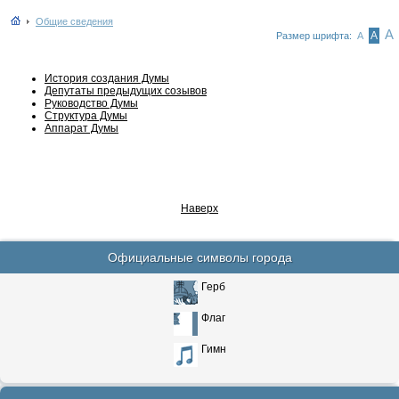
Общие сведения
А
А
Размер шрифта:
А
История создания Думы
Депутаты предыдущих созывов
Руководство Думы
Структура Думы
Аппарат Думы
Наверх
Официальные символы города
Герб
Флаг
Гимн