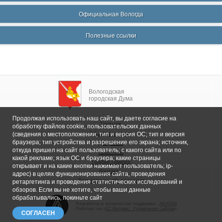
Официальная Вологда
Полезные ссылки
Вологодская
городская Дума
Продолжая использовать наш сайт, вы даете согласие на
Главная
обработку файлов cookie, пользовательских данных
Общие сведения
(сведения о местоположении; тип и версия ОС; тип и версия
браузера; тип устройства и разрешение его экрана; источник,
Депутаты
откуда пришел на сайт пользователь; с какого сайта или по
Комитеты
какой рекламе; язык ОС и браузера; какие страницы
График приема
открывает и на какие кнопки нажимает пользователь; ip-
Контакты
адрес) в целях функционирования сайта, проведения
Депутатские объединения
ретаргетинга и проведения статистических исследований и
обзоров. Если вы не хотите, чтобы ваши данные
обрабатывались, покиньте сайт
Разработка и техническая поддержка -
AKATAN
Работает на «
1С-Битрикс: Управление сайтом
»
СОГЛАСЕН