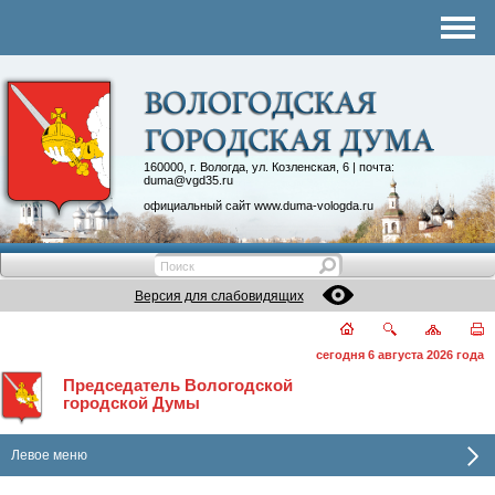
Комитеты
График приема
Контакты
Депутатские объединения
160000, г. Вологда, ул. Козленская, 6 | почта:
duma@vgd35.ru
официальный сайт
www.duma-vologda.ru
Версия для слабовидящих
сегодня 6 августа 2026 года
Председатель Вологодской
городской Думы
Левое меню