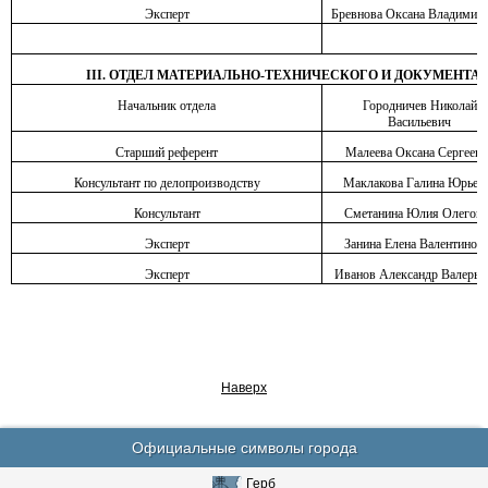
Эксперт
Бревнова Оксана Владимир
I
II
. ОТДЕЛ МАТЕРИАЛЬНО-ТЕХНИЧЕСКОГО И ДОКУМЕНТ
Начальник отдела
Городничев Николай
Васильевич
Старший референт
Малеева Оксана Сергеевн
Консультант по делопроизводству
Маклакова Галина Юрьев
Консультант
Сметанина Юлия Олеговн
Эксперт
Занина Елена Валентинов
Эксперт
Иванов Александр Валерье
Наверх
Официальные символы города
Герб