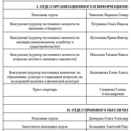
I. ОТДЕЛ ОРГАНИЗАЦИОННОГО И ИНФОРМАЦИОНН
Начальник отдела
Чивилева Людмила Геннадь
Консультант (куратор постоянного комитета по
Петракова Ольга Николаев
экономике и бюджету)
Консультант (куратор постоянного комитета по
Кутлемина Ирина Викторо
жилищно-коммунальному хозяйству и
градостроительству)
Консультант (куратор постоянного комитета по
Махалова Татьяна Николае
вопросам местного значения и законности)
Консультант (куратор постоянных комитетов: по
Калязимова Елена Алексее
образованию, культуре и социальным вопросам; по
молодежной политике и физической культуре)
Пресс-секретарь
Смирнова Галина
Александровна
II. ОТДЕЛ ПРАВОВОГО ОБЕСПЕЧЕН
Начальник отдела
Демидова Ольга Александр
Заместитель начальника отдела
Большаков Анатолий Павло