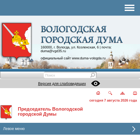
Структура Думы
Аппарат Думы
Депутаты
Комитеты
160000, г. Вологда, ул. Козленская, 6 | почта:
duma@vgd35.ru
График приема
официальный сайт
www.duma-vologda.ru
Контакты
Депутатские объединения
Версия для слабовидящих
сегодня 7 августа 2026 года
Председатель Вологодской
городской Думы
Левое меню