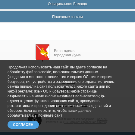
Официальная Вологда
Полезные ссылки
Вологодская
городская Дума
Продолжая использовать наш сайт, вы даете согласие на
Главная
обработку файлов cookie, пользовательских данных
Общие сведения
(сведения о местоположении; тип и версия ОС; тип и версия
браузера; тип устройства и разрешение его экрана; источник,
Депутаты
откуда пришел на сайт пользователь; с какого сайта или по
Комитеты
какой рекламе; язык ОС и браузера; какие страницы
График приема
открывает и на какие кнопки нажимает пользователь; ip-
Контакты
адрес) в целях функционирования сайта, проведения
Депутатские объединения
ретаргетинга и проведения статистических исследований и
обзоров. Если вы не хотите, чтобы ваши данные
обрабатывались, покиньте сайт
Разработка и техническая поддержка -
AKATAN
Работает на «
1С-Битрикс: Управление сайтом
»
СОГЛАСЕН