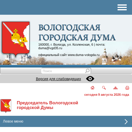
Комитеты
График приема
Контакты
Депутатские объединения
160000, г. Вологда, ул. Козленская, 6 | почта:
duma@vgd35.ru
официальный сайт
www.duma-vologda.ru
Версия для слабовидящих
сегодня 9 августа 2026 года
Председатель Вологодской
городской Думы
Левое меню