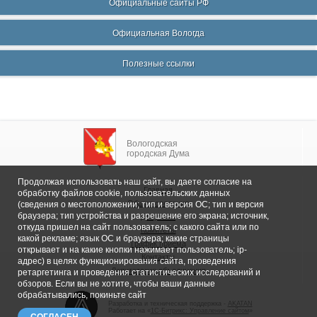
Официальные сайты РФ
Официальная Вологда
Полезные ссылки
Вологодская
городская Дума
Продолжая использовать наш сайт, вы даете согласие на
Главная
обработку файлов cookie, пользовательских данных
Общие сведения
(сведения о местоположении; тип и версия ОС; тип и версия
браузера; тип устройства и разрешение его экрана; источник,
Депутаты
откуда пришел на сайт пользователь; с какого сайта или по
Комитеты
какой рекламе; язык ОС и браузера; какие страницы
График приема
открывает и на какие кнопки нажимает пользователь; ip-
Контакты
адрес) в целях функционирования сайта, проведения
Депутатские объединения
ретаргетинга и проведения статистических исследований и
обзоров. Если вы не хотите, чтобы ваши данные
обрабатывались, покиньте сайт
Разработка и техническая поддержка -
AKATAN
Работает на «
1С-Битрикс: Управление сайтом
»