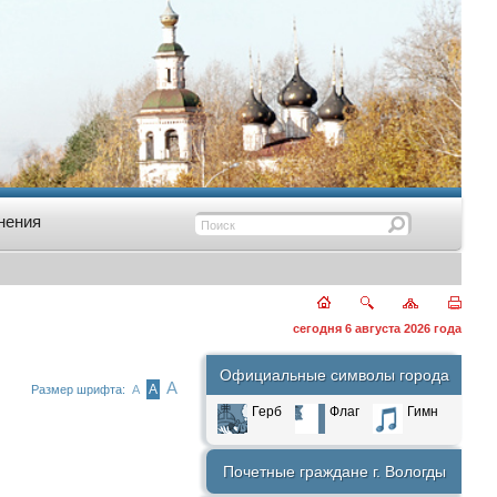
нения
сегодня 6 августа 2026 года
Официальные символы города
А
А
Размер шрифта:
А
Герб
Флаг
Гимн
Почетные граждане г. Вологды