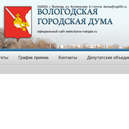
160000, г. Вологда, ул. Козленская, 6 | почта:
duma@vgd35.ru
официальный сайт
www.duma-vologda.ru
теты
График приема
Контакты
Депутатские объеди