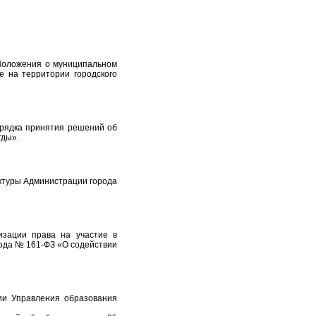
 Положения о муниципальном
е на территории городского
орядка принятия решений об
гды».
уктуры Администрации города
зации права на участие в
ода № 161-ФЗ «О содействии
ии Управления образования