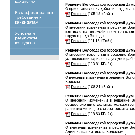
вакансиях
Решение Вологодской городской Думы 
О приостановлении действия отдельных
Квалификационные
Решение
(105.18 КБайт)
требования к
кандидатам
Решение Вологодской городской Думы 
О внесении изменения в решение Вол
контроле на автомобильном транспорт
Условия и
округа города Вологды.
результаты
Решение
(111.16 КБайт)
конкурсов
Решение Вологодской городской Думы 
О внесении изменений в решение Вол
установлении тарифов на услуги и раб
Решение
(113.81 КБайт)
Решение Вологодской городской Думы 
О внесении изменения в решение Волог
Вологды.
Решение
(108.24 КБайт)
Решение Вологодской городской Думы 
О внесении изменений в решение Во
осуществлении отдельных государстве
развитию жилищного строительства, со
Решение
(118.63 КБайт)
Решение Вологодской городской Думы 
О внесении изменений в решение Во
Администрации города Вологды».