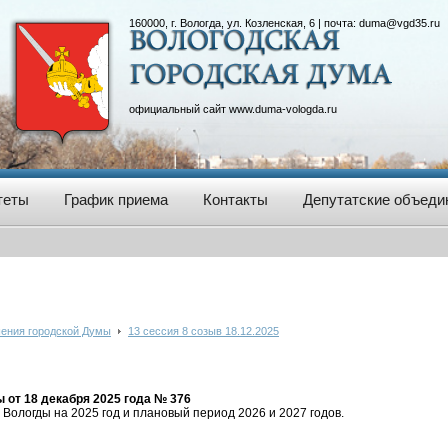
160000, г. Вологда, ул. Козленская, 6 | почта:
duma@vgd35.ru
официальный сайт
www.duma-vologda.ru
теты
График приема
Контакты
Депутатские объеди
ения городской Думы
13 сессия 8 созыв 18.12.2025
от 18 декабря 2025 года № 376
Вологды на 2025 год и плановый период 2026 и 2027 годов.