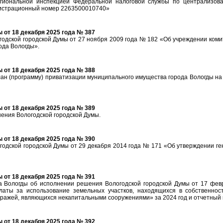
гиональной инспекцией Федеральной налоговой службы по централизов
егистрационный номер 2263500010740»
от 18 декабря 2025 года № 387
одской городской Думы от 27 ноября 2009 года № 182 «Об учреждении коми
ода Вологды».
от 18 декабря 2025 года № 388
ан (программу) приватизации муниципального имущества города Вологды на
от 18 декабря 2025 года № 389
ения Вологодской городской Думы.
от 18 декабря 2025 года № 390
одской городской Думы от 29 декабря 2014 года № 171 «Об утверждении ге
от 18 декабря 2025 года № 391
 Вологды об исполнении решения Вологодской городской Думы от 17 фе
аты за использование земельных участков, находящихся в собственности
аражей, являющихся некапитальными сооружениями» за 2024 год и отчетный 
от 18 декабря 2025 года № 392