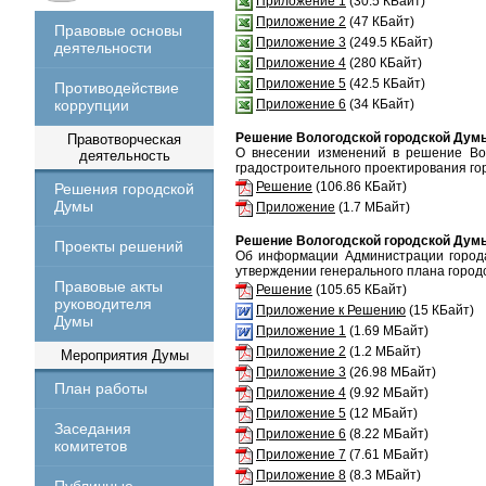
Приложение 1
(30.5 КБайт)
Приложение 2
(47 КБайт)
Правовые основы
Приложение 3
(249.5 КБайт)
деятельности
Приложение 4
(280 КБайт)
Приложение 5
(42.5 КБайт)
Противодействие
коррупции
Приложение 6
(34 КБайт)
Решение Вологодской городской Думы 
Правотворческая
О внесении изменений в решение Во
деятельность
градостроительного проектирования гор
Решение
(106.86 КБайт)
Решения городской
Думы
Приложение
(1.7 МБайт)
Решение Вологодской городской Думы 
Проекты решений
Об информации Администрации города
утверждении генерального плана городс
Правовые акты
Решение
(105.65 КБайт)
руководителя
Приложение к Решению
(15 КБайт)
Думы
Приложение 1
(1.69 МБайт)
Приложение 2
(1.2 МБайт)
Мероприятия Думы
Приложение 3
(26.98 МБайт)
План работы
Приложение 4
(9.92 МБайт)
Приложение 5
(12 МБайт)
Заседания
Приложение 6
(8.22 МБайт)
комитетов
Приложение 7
(7.61 МБайт)
Приложение 8
(8.3 МБайт)