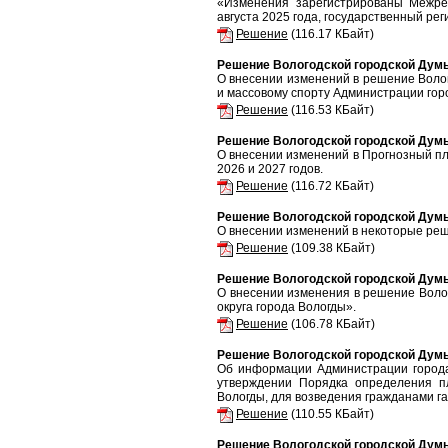
«Изменения зарегистрированы Межре
августа 2025 года, государственный р
Решение
(116.17 КБайт)
Решение Вологодской городской Думы 
О внесении изменений в решение Волог
и массовому спорту Администрации гор
Решение
(116.53 КБайт)
Решение Вологодской городской Думы 
О внесении изменений в Прогнозный пл
2026 и 2027 годов.
Решение
(116.72 КБайт)
Решение Вологодской городской Думы 
О внесении изменений в некоторые реш
Решение
(109.38 КБайт)
Решение Вологодской городской Думы 
О внесении изменения в решение Волог
округа города Вологды».
Решение
(106.78 КБайт)
Решение Вологодской городской Думы 
Об информации Администрации города
утверждении Порядка определения пл
Вологды, для возведения гражданами г
Решение
(110.55 КБайт)
Решение Вологодской городской Думы 