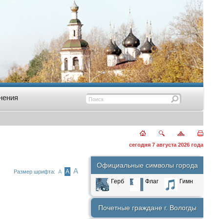
нения
сегодня 7 августа 2026 года
Официальные символы города
А
А
Размер шрифта:
А
Герб
Флаг
Гимн
Почетные граждане г. Вологды