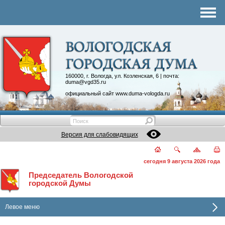
Комитеты
График приема
Контакты
Депутатские объединения
160000, г. Вологда, ул. Козленская, 6 | почта:
duma@vgd35.ru
официальный сайт
www.duma-vologda.ru
Версия для слабовидящих
сегодня 9 августа 2026 года
Председатель Вологодской
городской Думы
Левое меню