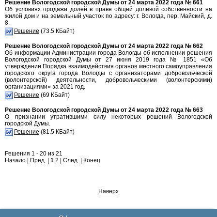
Решение Вологодской городской Думы от 24 марта 2022 года № 661
Об условиях продажи долей в праве общей долевой собственности на
жилой дом и на земельный участок по адресу: г. Вологда, пер. Майский, д.
8.
Решение
(73.5 КБайт)
Решение Вологодской городской Думы от 24 марта 2022 года № 662
Об информации Администрации города Вологды об исполнении решения
Вологодской городской Думы от 27 июня 2019 года № 1851 «Об
утверждении Порядка взаимодействия органов местного самоуправления
городского округа города Вологды с организаторами добровольческой
(волонтерской) деятельности, добровольческими (волонтерскими)
организациями» за 2021 год.
Решение
(69 КБайт)
Решение Вологодской городской Думы от 24 марта 2022 года № 663
О признании утратившими силу некоторых решений Вологодской
городской Думы.
Решение
(81.5 КБайт)
Решения 1 - 20 из 21
Начало | Пред. |
1
2
|
След.
|
Конец
Наверх