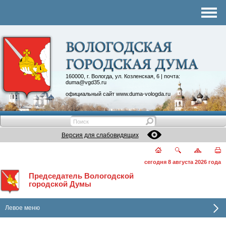
Комитеты
График приема
Контакты
Депутатские объединения
160000, г. Вологда, ул. Козленская, 6 | почта:
duma@vgd35.ru
официальный сайт
www.duma-vologda.ru
Версия для слабовидящих
сегодня 8 августа 2026 года
Председатель Вологодской
городской Думы
Левое меню