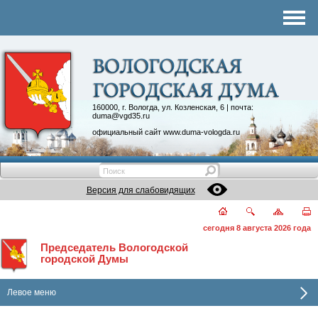
Комитеты
График приема
Контакты
Депутатские объединения
160000, г. Вологда, ул. Козленская, 6 | почта:
duma@vgd35.ru
официальный сайт
www.duma-vologda.ru
Версия для слабовидящих
сегодня 8 августа 2026 года
Председатель Вологодской
городской Думы
Левое меню