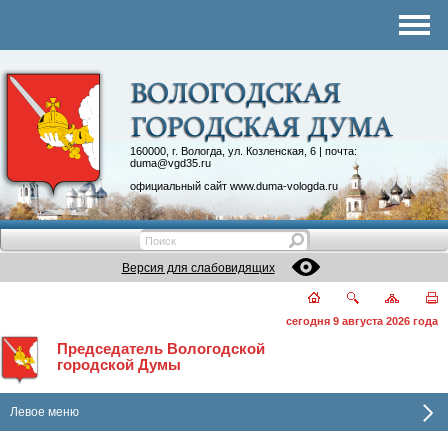
Комитеты
График приема
Контакты
Депутатские объединения
160000, г. Вологда, ул. Козленская, 6 | почта:
duma@vgd35.ru
официальный сайт
www.duma-vologda.ru
Версия для слабовидящих
сегодня 9 августа 2026 года
Председатель Вологодской
городской Думы
Левое меню