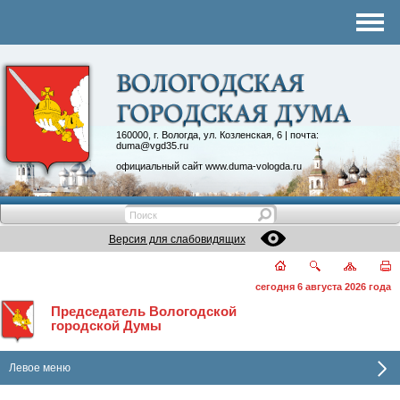
Комитеты
График приема
Контакты
Депутатские объединения
160000, г. Вологда, ул. Козленская, 6 | почта:
duma@vgd35.ru
официальный сайт
www.duma-vologda.ru
Версия для слабовидящих
сегодня 6 августа 2026 года
Председатель Вологодской
городской Думы
Левое меню