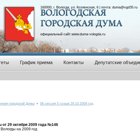
160000, г. Вологда, ул. Козленская, 6 | почта:
duma@vgd35.ru
официальный сайт
www.duma-vologda.ru
теты
График приема
Контакты
Депутатские объеди
ения городской Думы
06 сессия 5 созыв 29.10.2009 год
 от 29 октября 2009 года №146
 Вологды на 2009 год