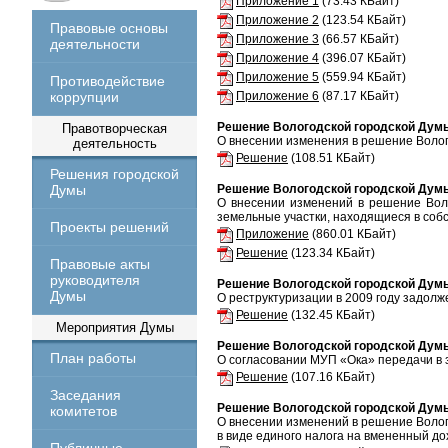
Приложение 1
(73.43 КБайт)
Приложение 2
(123.54 КБайт)
Правовые основы
Приложение 3
(66.57 КБайт)
деятельности
Приложение 4
(396.07 КБайт)
Приложение 5
(559.94 КБайт)
Противодействие
коррупции
Приложение 6
(87.17 КБайт)
Решение Вологодской городской Думы
Правотворческая
О внесении изменения в решение Волог
деятельность
Решение
(108.51 КБайт)
Решения городской
Думы
Решение Вологодской городской Думы
О внесении изменений в решение Вол
земельные участки, находящиеся в соб
Проекты решений
Приложение
(860.01 КБайт)
Решение
(123.34 КБайт)
Правовые акты
руководителя
Решение Вологодской городской Думы
Думы
О реструктуризации в 2009 году задол
Решение
(132.45 КБайт)
Мероприятия Думы
Решение Вологодской городской Думы
План работы
О согласовании МУП «Ока» передачи в 
Решение
(107.16 КБайт)
Заседания
Решение Вологодской городской Думы
комитетов
О внесении изменений в решение Волог
в виде единого налога на вмененный д