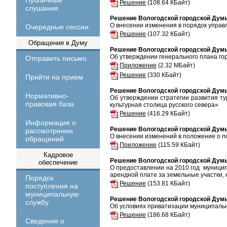
Публичные
Решение
(108.64 КБайт)
слушания
Решение Вологодской городской Думы
О внесении изменения в порядок управ
Очередные сессии
Решение
(107.32 КБайт)
Обращения в Думу
Решение Вологодской городской Думы
Об утверждении генерального плана го
Отправить письмо
Приложение
(2.32 МБайт)
Решение
(330 КБайт)
Прийти на прием
Решение Вологодской городской Думы
Нормативно-
Об утверждении стратегии развития ту
правовая база
культурная столица русского севера»
Решение
(416.29 КБайт)
Информация о
Решение Вологодской городской Думы
рассмотрении
О внесении изменений в положение о п
обращений
Приложение
(115.59 КБайт)
Кадровое
Решение Вологодской городской Думы
обеспечение
О предоставлении на 2010 год муници
арендной плате за земельные участки,
Порядок
Решение
(153.81 КБайт)
поступления на
муниципальную
Решение Вологодской городской Думы
службу
Об условиях приватизации муниципаль
Решение
(186.68 КБайт)
Сведения о