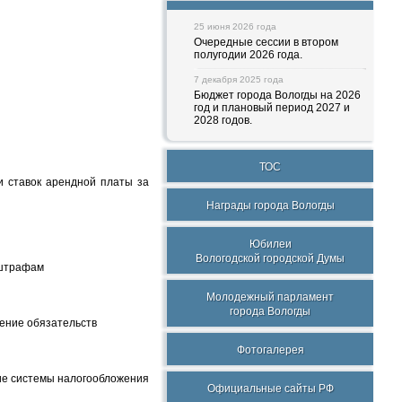
25 июня 2026 года
Очередные сессии в втором
полугодии 2026 года.
7 декабря 2025 года
Бюджет города Вологды на 2026
год и плановый период 2027 и
2028 годов.
ТОС
и ставок арендной платы за
Награды города Вологды
Юбилеи
Вологодской городской Думы
 штрафам
Молодежный парламент
города Вологды
чение обязательств
Фотогалерея
вие системы налогообложения
Официальные сайты РФ