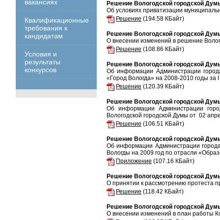
вакансиях
Решение Вологодской городской Думы
Об условиях приватизации муниципальн
Решение
(194.58 КБайт)
Квалификационные
требования к
Решение Вологодской городской Думы
кандидатам
О внесении изменений в решение Волог
Решение
(108.86 КБайт)
Условия и
результаты
Решение Вологодской городской Думы
конкурсов
Об информации Администрации города
«Город Вологда» на 2008-2010 годы за I
Решение
(120.39 КБайт)
Решение Вологодской городской Думы
Об информации Администрации город
Вологодской городской Думы от 02 апр
Решение
(106.51 КБайт)
Решение Вологодской городской Думы
Об информации Администрации города
Вологды на 2009 год по отрасли «Образо
Приложение
(107.16 КБайт)
Решение Вологодской городской Думы
О принятии к рассмотрению протеста п
Решение
(118.42 КБайт)
Решение Вологодской городской Думы
О внесении изменений в план работы К