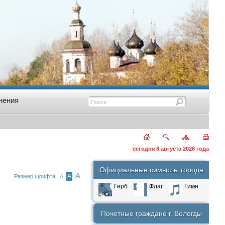
нения
сегодня 8 августа 2026 года
Официальные символы города
А
А
Размер шрифта:
А
Герб
Флаг
Гимн
Почетные граждане г. Вологды