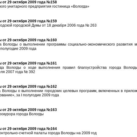
 от 29 октября 2009 года №158
ого унитарного предприятия гостиница «Вологда»
 от 29 октября 2009 года №159
одской городской Думы от 18 декабря 2006 года № 263
 от 29 октября 2009 года №160
 Вологды о выполнении программы социально-экономического развития м
 полугодие 2009 года
 от 29 октября 2009 года №161
а Вологды о ходе выполнения правил благоустройства города Вологд
еля 2007 года № 392
 от 29 октября 2009 года №162
 Вологды о выполнении городских целевых программ, включенных в прило
вание», за I полугодие 2009 года
 от 29 октября 2009 года №163
рокурора города Вологды
 от 29 октября 2009 года №164
онтрольно-счетной палаты города Вологды на 2009 год