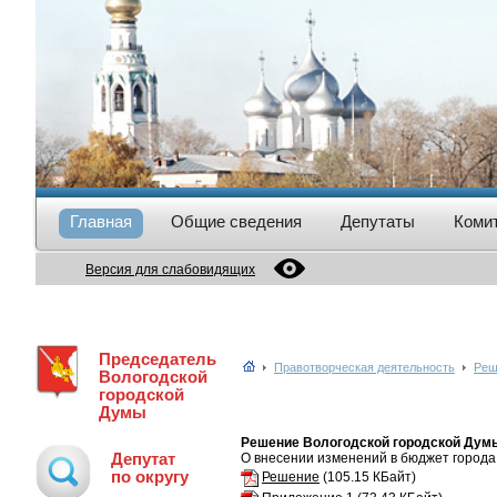
Главная
Общие сведения
Депутаты
Коми
Версия для слабовидящих
Председатель
Правотворческая деятельность
Реш
Вологодской
городской
Думы
Решение Вологодской городской Думы
Депутат
О внесении изменений в бюджет города
по округу
Решение
(105.15 КБайт)