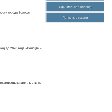
Официальная Вологда
ности города Вологды
Полезные ссылки
од до 2020 года «Вологда –
гдагорводоканал» льготы по