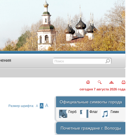
нения
сегодня 7 августа 2026 года
Официальные символы города
А
А
Размер шрифта:
А
Герб
Флаг
Гимн
Почетные граждане г. Вологды