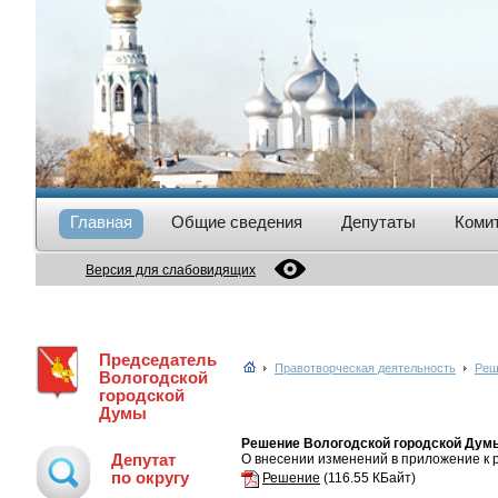
Главная
Общие сведения
Депутаты
Коми
Версия для слабовидящих
Председатель
Правотворческая деятельность
Реш
Вологодской
городской
Думы
Решение Вологодской городской Думы
Депутат
О внесении изменений в приложение к 
по округу
Решение
(116.55 КБайт)