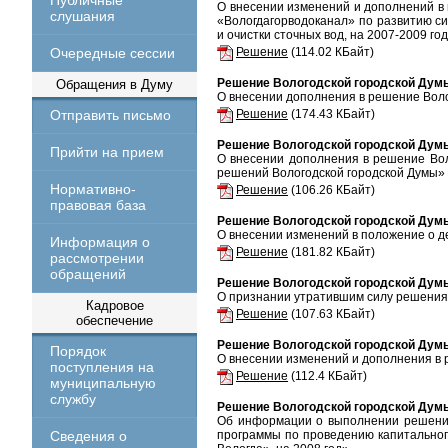
Публичные
О внесении изменений и дополнений в
слушания
«Вологдагорводоканал» по развитию с
и очистки сточных вод, на 2007-2009 го
Очередные сессии
Решение
(114.02 КБайт)
Решение Вологодской городской Думы
Обращения в Думу
О внесении дополнения в решение Воло
Отправить письмо
Решение
(174.43 КБайт)
Решение Вологодской городской Думы
Прийти на прием
О внесении дополнения в решение Вол
решений Вологодской городской Думы»
Нормативно-
Решение
(106.26 КБайт)
правовая база
Решение Вологодской городской Думы
О внесении изменений в положение о д
Информация о
Решение
(181.82 КБайт)
рассмотрении
обращений
Решение Вологодской городской Думы
О признании утратившим силу решения 
Кадровое
Решение
(107.63 КБайт)
обеспечение
Решение Вологодской городской Думы
Порядок
О внесении изменений и дополнения в 
поступления на
Решение
(112.4 КБайт)
муниципальную
службу
Решение Вологодской городской Думы
Об информации о выполнении решения
Сведения о
программы по проведению капитальног