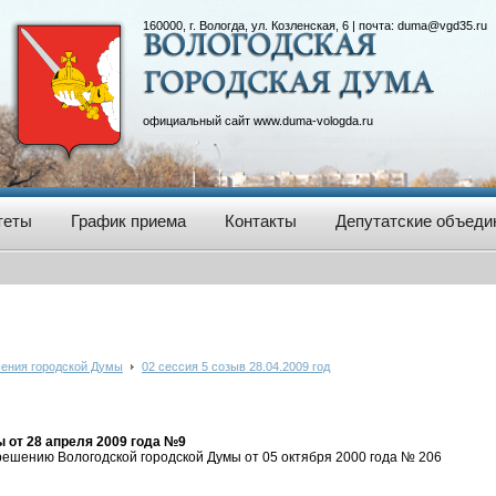
160000, г. Вологда, ул. Козленская, 6 | почта:
duma@vgd35.ru
официальный сайт
www.duma-vologda.ru
теты
График приема
Контакты
Депутатские объеди
ения городской Думы
02 сессия 5 созыв 28.04.2009 год
 от 28 апреля 2009 года №9
решению Вологодской городской Думы от 05 октября 2000 года № 206