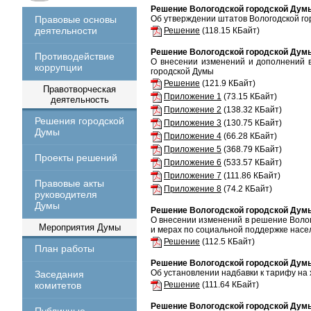
Решение Вологодской городской Думы
Правовые основы
Об утверждении штатов Вологодской го
деятельности
Решение
(118.15 КБайт)
Решение Вологодской городской Думы
Противодействие
О внесении изменений и дополнений 
коррупции
городской Думы
Решение
(121.9 КБайт)
Правотворческая
Приложение 1
(73.15 КБайт)
деятельность
Приложение 2
(138.32 КБайт)
Решения городской
Приложение 3
(130.75 КБайт)
Думы
Приложение 4
(66.28 КБайт)
Приложение 5
(368.79 КБайт)
Проекты решений
Приложение 6
(533.57 КБайт)
Приложение 7
(111.86 КБайт)
Правовые акты
Приложение 8
(74.2 КБайт)
руководителя
Думы
Решение Вологодской городской Думы
О внесении изменений в решение Волог
Мероприятия Думы
и мерах по социальной поддержке нас
Решение
(112.5 КБайт)
План работы
Решение Вологодской городской Думы
Об установлении надбавки к тарифу на
Заседания
комитетов
Решение
(111.64 КБайт)
Решение Вологодской городской Думы