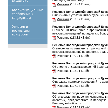
Вологда», на 2008 год»
вакансиях
Решение
(107.74 КБайт)
Квалификационные
Решение Вологодской городской Думы
требования к
О признании утратившим силу решения 
кандидатам
Решение
(103.82 КБайт)
Условия и
Решение Вологодской городской Думы
результаты
О внесении изменения в прогнозный 
нежилых помещений по адресу: г. Вологда
конкурсов
Решение
(113.32 КБайт)
Решение Вологодской городской Думы
О внесении изменения в прогнозный 
нежилых помещений по адресу: г. Вологд
Решение
(180.21 КБайт)
Решение Вологодской городской Думы
Об отмене отдельных решений Вологод
Решение
(103.31 КБайт)
Решение Вологодской городской Думы
О продаже нежилых помещений по адресу:
Решение
(107.28 КБайт)
Решение Вологодской городской Думы
Об утверждении перечня муниципальн
области», предлагаемого к передаче
Вологодской области
Решение
(124.72 КБайт)