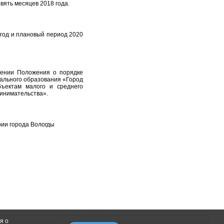
ять месяцев 2018 года.
год и плановый период 2020
дении Положения о порядке
ального образования «Город
бъектам малого и среднего
инимательства».
рии города Вологды
я о