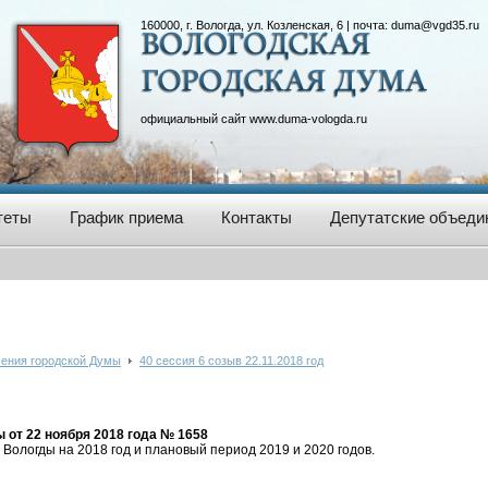
160000, г. Вологда, ул. Козленская, 6 | почта:
duma@vgd35.ru
официальный сайт
www.duma-vologda.ru
теты
График приема
Контакты
Депутатские объеди
ения городской Думы
40 сессия 6 созыв 22.11.2018 год
от 22 ноября 2018 года № 1658
Вологды на 2018 год и плановый период 2019 и 2020 годов.