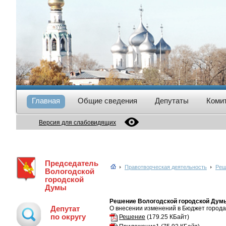
Главная
Общие сведения
Депутаты
Коми
Версия для слабовидящих
Председатель
Правотворческая деятельность
Реш
Вологодской
городской
Думы
Решение Вологодской городской Думы 
Депутат
О внесении изменений в Бюджет города 
по округу
Решение
(179.25 КБайт)