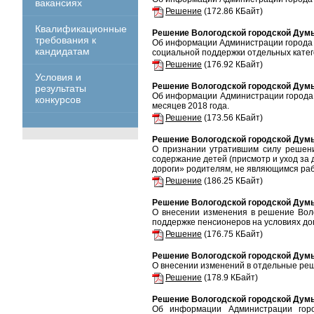
вакансиях
Решение
(172.86 КБайт)
Квалификационные
Решение Вологодской городской Думы 
требования к
Об информации Администрации города 
кандидатам
социальной поддержки отдельных катего
Решение
(176.92 КБайт)
Условия и
Решение Вологодской городской Думы 
результаты
Об информации Администрации города 
конкурсов
месяцев 2018 года.
Решение
(173.56 КБайт)
Решение Вологодской городской Думы 
О признании утратившим силу решен
содержание детей (присмотр и уход за
дороги» родителям, не являющимся ра
Решение
(186.25 КБайт)
Решение Вологодской городской Думы 
О внесении изменения в решение Вол
поддержке пенсионеров на условиях до
Решение
(176.75 КБайт)
Решение Вологодской городской Думы 
О внесении изменений в отдельные реш
Решение
(178.9 КБайт)
Решение Вологодской городской Думы 
Об информации Администрации гор