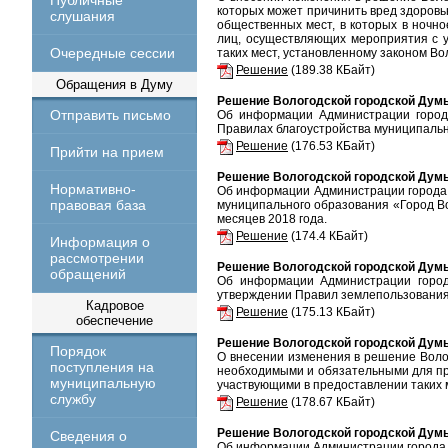
Публичные
которых может причинить вред здоровью
слушания
общественных мест, в которых в ночно
лиц, осуществляющих мероприятия с у
Очередные сессии
таких мест, установленному законом Во
Решение
(189.38 КБайт)
Обращения в Думу
Решение Вологодской городской Думы 
Отправить письмо
Об информации Администрации город
Правилах благоустройства муниципальн
Решение
(176.53 КБайт)
Прийти на прием
Решение Вологодской городской Думы 
Нормативно-
Об информации Администрации города 
правовая база
муниципального образования «Город Во
месяцев 2018 года.
Решение
(174.4 КБайт)
Информация о
рассмотрении
Решение Вологодской городской Думы 
обращений
Об информации Администрации город
утверждении Правил землепользования 
Кадровое
Решение
(175.13 КБайт)
обеспечение
Решение Вологодской городской Думы 
Порядок
О внесении изменения в решение Волог
поступления на
необходимыми и обязательными для пр
муниципальную
участвующими в предоставлении таких 
службу
Решение
(178.67 КБайт)
Решение Вологодской городской Думы 
Сведения о
Об информации Администрации города В