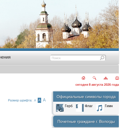
нения
сегодня 8 августа 2026 года
Официальные символы города
А
А
Размер шрифта:
А
Герб
Флаг
Гимн
Почетные граждане г. Вологды