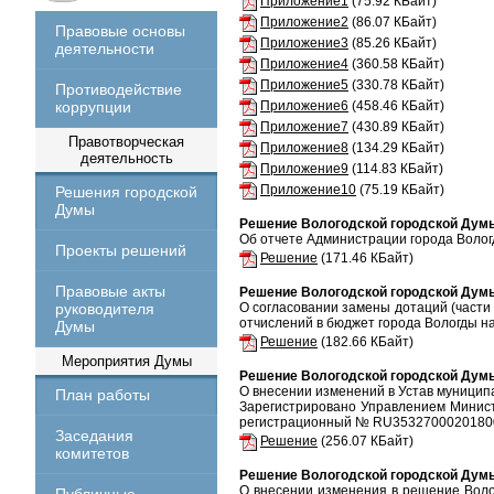
Приложение1
(75.92 КБайт)
Приложение2
(86.07 КБайт)
Правовые основы
Приложение3
(85.26 КБайт)
деятельности
Приложение4
(360.58 КБайт)
Приложение5
(330.78 КБайт)
Противодействие
коррупции
Приложение6
(458.46 КБайт)
Приложение7
(430.89 КБайт)
Правотворческая
Приложение8
(134.29 КБайт)
деятельность
Приложение9
(114.83 КБайт)
Приложение10
(75.19 КБайт)
Решения городской
Думы
Решение Вологодской городской Думы 
Об отчете Администрации города Волог
Проекты решений
Решение
(171.46 КБайт)
Правовые акты
Решение Вологодской городской Думы 
руководителя
О согласовании замены дотаций (части
отчислений в бюджет города Вологды на
Думы
Решение
(182.66 КБайт)
Мероприятия Думы
Решение Вологодской городской Думы 
О внесении изменений в Устав муницип
План работы
Зарегистрировано Управлением Минист
регистрационный № RU3532700020180
Заседания
Решение
(256.07 КБайт)
комитетов
Решение Вологодской городской Думы 
О внесении изменения в решение Воло