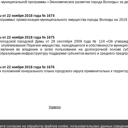
муниципальной программы «Экономическое развитие города Вологды» за дев
от 22 ноября 2018 года № 1674
ограммы) приватизации муниципального имущества города Вологды на 2019 
от 22 ноября 2018 года № 1675
логодской городской Думы от 28 сентября 2009 года № 124 «Об утверж
 опубликования Перечня имущества, находящегося в собственности муницип
тавления во владение и (или) пользование на долгосрочной основе су
образующим инфраструктуру поддержки субъектов малого и среднего предпр
от 22 ноября 2018 года № 1676
 положений генерального плана городского округа применительно к террито
Наверх
ете согласие на обработку файлов cookie, пользовательских данных (сведени