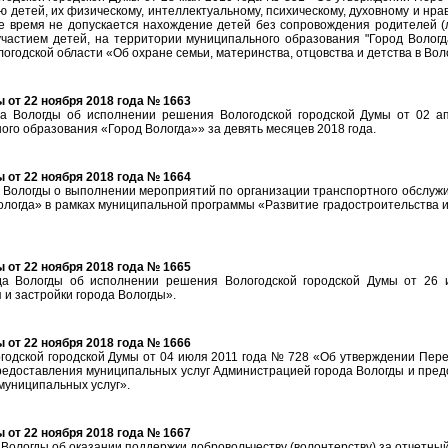
 детей, их физическому, интеллектуальному, психическому, духовному и нра
е время не допускается нахождение детей без сопровождения родителей (л
частием детей, на территории муниципального образования "Город Вологд
логодской области «Об охране семьи, материнства, отцовства и детства в Вол
от 22 ноября 2018 года № 1663
а Вологды об исполнении решения Вологодской городской Думы от 02 
ого образования «Город Вологда»» за девять месяцев 2018 года.
от 22 ноября 2018 года № 1664
Вологды о выполнении мероприятий по организации транспортного обслужи
логда» в рамках муниципальной программы «Развитие градостроительства и
от 22 ноября 2018 года № 1665
а Вологды об исполнении решения Вологодской городской Думы от 26
и застройки города Вологды».
от 22 ноября 2018 года № 1666
одской городской Думы от 04 июля 2011 года № 728 «Об утверждении Переч
едоставления муниципальных услуг Администрацией города Вологды и пред
муниципальных услуг».
от 22 ноября 2018 года № 1667
ологды об оказании поддержки добровольчеству (волонтерству) за отчетный