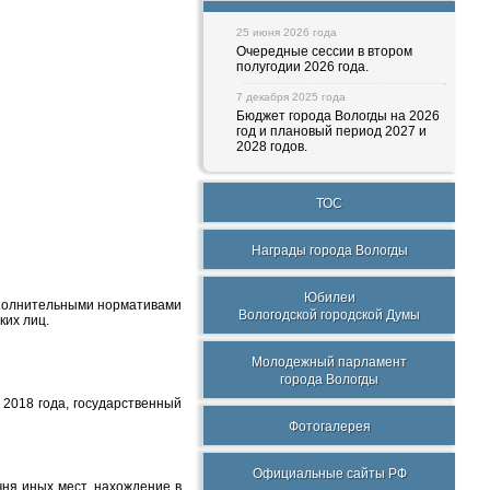
25 июня 2026 года
Очередные сессии в втором
полугодии 2026 года.
7 декабря 2025 года
Бюджет города Вологды на 2026
год и плановый период 2027 и
2028 годов.
ТОС
Награды города Вологды
Юбилеи
ополнительными нормативами
Вологодской городской Думы
ких лиц.
Молодежный парламент
города Вологды
2018 года, государственный
Фотогалерея
Официальные сайты РФ
ня иных мест, нахождение в