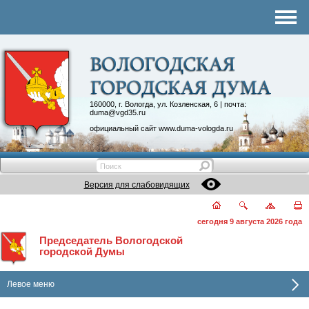
Комитеты
График приема
Контакты
Депутатские объединения
160000, г. Вологда, ул. Козленская, 6 | почта:
duma@vgd35.ru
официальный сайт
www.duma-vologda.ru
Версия для слабовидящих
сегодня 9 августа 2026 года
Председатель Вологодской
городской Думы
Левое меню