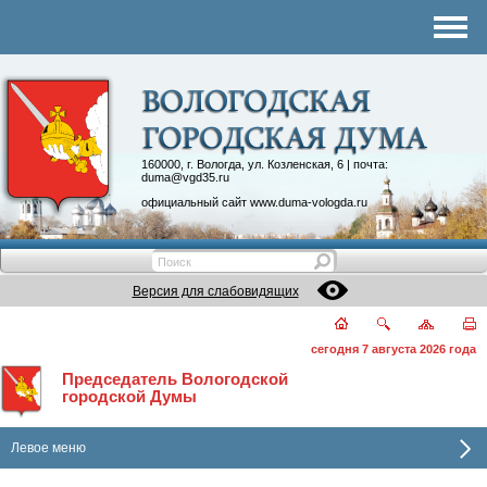
Комитеты
График приема
Контакты
Депутатские объединения
160000, г. Вологда, ул. Козленская, 6 | почта:
duma@vgd35.ru
официальный сайт
www.duma-vologda.ru
Версия для слабовидящих
сегодня 7 августа 2026 года
Председатель Вологодской
городской Думы
Левое меню