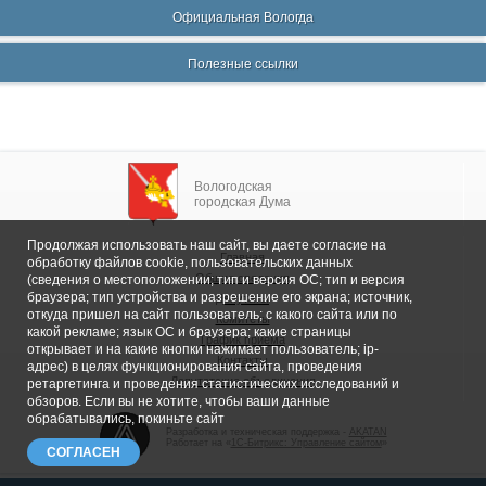
Официальная Вологда
Полезные ссылки
Вологодская
городская Дума
Продолжая использовать наш сайт, вы даете согласие на
Главная
обработку файлов cookie, пользовательских данных
Общие сведения
(сведения о местоположении; тип и версия ОС; тип и версия
браузера; тип устройства и разрешение его экрана; источник,
Депутаты
откуда пришел на сайт пользователь; с какого сайта или по
Комитеты
какой рекламе; язык ОС и браузера; какие страницы
График приема
открывает и на какие кнопки нажимает пользователь; ip-
Контакты
адрес) в целях функционирования сайта, проведения
Депутатские объединения
ретаргетинга и проведения статистических исследований и
обзоров. Если вы не хотите, чтобы ваши данные
обрабатывались, покиньте сайт
Разработка и техническая поддержка -
AKATAN
Работает на «
1С-Битрикс: Управление сайтом
»
СОГЛАСЕН