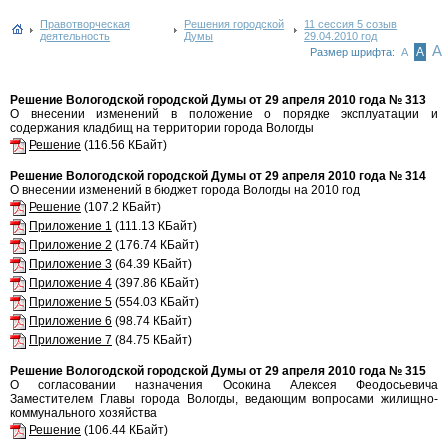
Правотворческая
Решения городской
11 сессия 5 созыв
деятельность
Думы
29.04.2010 год
А
А
Размер шрифта:
А
Решение Вологодской городской Думы от 29 апреля 2010 года № 313
О внесении изменений в положение о порядке эксплуатации и
содержания кладбищ на территории города Вологды
Решение
(116.56 КБайт)
Решение Вологодской городской Думы от 29 апреля 2010 года № 314
О внесении изменений в бюджет города Вологды на 2010 год
Решение
(107.2 КБайт)
Приложение 1
(111.13 КБайт)
Приложение 2
(176.74 КБайт)
Приложение 3
(64.39 КБайт)
Приложение 4
(397.86 КБайт)
Приложение 5
(554.03 КБайт)
Приложение 6
(98.74 КБайт)
Приложение 7
(84.75 КБайт)
Решение Вологодской городской Думы от 29 апреля 2010 года № 315
О согласовании назначения Осокина Алексея Феодосьевича
Заместителем Главы города Вологды, ведающим вопросами жилищно-
коммунального хозяйства
Решение
(106.44 КБайт)