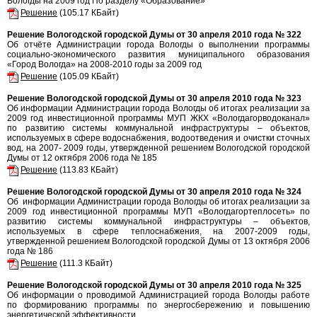
Вологды на 2009 год По разделу «Образование»
Решение
(105.17 КБайт)
Решение Вологодской городской Думы от 30 апреля 2010 года № 322
Об отчёте Администрации города Вологды о выполнении программы
социально-экономического развития муниципального образования
«Город Вологда» на 2008-2010 годы за 2009 год
Решение
(105.09 КБайт)
Решение Вологодской городской Думы от 30 апреля 2010 года № 323
Об информации Администрации города Вологды об итогах реализации за
2009 год инвестиционной программы МУП ЖКХ «Вологдагорводоканал»
по развитию системы коммунальной инфраструктуры – объектов,
используемых в сфере водоснабжения, водоотведения и очистки сточных
вод, на 2007- 2009 годы, утвержденной решением Вологодской городской
Думы от 12 октября 2006 года № 185
Решение
(113.83 КБайт)
Решение Вологодской городской Думы от 30 апреля 2010 года № 324
Об информации Администрации города Вологды об итогах реализации за
2009 год инвестиционной программы МУП «Вологдагортеплосеть» по
развитию системы коммунальной инфраструктуры – объектов,
используемых в сфере теплоснабжения, на 2007-2009 годы,
утвержденной решением Вологодской городской Думы от 13 октября 2006
года № 186
Решение
(111.3 КБайт)
Решение Вологодской городской Думы от 30 апреля 2010 года № 325
Об информации о проводимой Администрацией города Вологды работе
по формированию программы по энергосбережению и повышению
энергетической эффективности