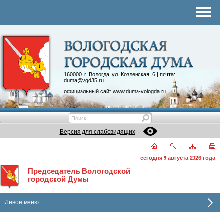
Комитеты
График приема
Контакты
Депутатские объединения
160000, г. Вологда, ул. Козленская, 6 | почта:
duma@vgd35.ru
официальный сайт
www.duma-vologda.ru
Версия для слабовидящих
сегодня 9 августа 2026 года
Председатель Вологодской
городской Думы
Левое меню