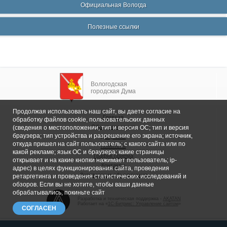
Официальная Вологда
Полезные ссылки
Вологодская
городская Дума
Продолжая использовать наш сайт, вы даете согласие на
Главная
обработку файлов cookie, пользовательских данных
Общие сведения
(сведения о местоположении; тип и версия ОС; тип и версия
браузера; тип устройства и разрешение его экрана; источник,
Депутаты
откуда пришел на сайт пользователь; с какого сайта или по
Комитеты
какой рекламе; язык ОС и браузера; какие страницы
График приема
открывает и на какие кнопки нажимает пользователь; ip-
Контакты
адрес) в целях функционирования сайта, проведения
Депутатские объединения
ретаргетинга и проведения статистических исследований и
обзоров. Если вы не хотите, чтобы ваши данные
обрабатывались, покиньте сайт
Разработка и техническая поддержка -
AKATAN
Работает на «
1С-Битрикс: Управление сайтом
»
СОГЛАСЕН