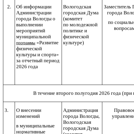
2.
Об информации
Вологодская
Заместитель 
Администрации
городская Дума
города Вол
города Вологды о
(комитет
по социаль
выполнении
по молодежной
вопроса
мероприятий
политике и
муниципальной
физической
«Развитие
культуре)
программы
физической
культуры и спорта»
за отчетный период
2026 года
В течение второго полугодия 2026 года (при
3.
О внесении
Администрация
Правово
изменений
города Вологды,
управлен
Вологодская
в муниципальные
городская Дума
нормативные