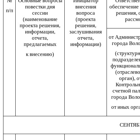
№
Основные вопросы
Инициатор
Ответствен
повестки дня
внесения
обеспечение 
п/п
сессии
вопроса
решения, 
(наименование
(проекта
рассм
проекта решения,
решения,
информации,
заслушивания
от Админист
отчета,
отчета,
города Вол
предлагаемых
информации)
(структур
к внесению)
подразделе
функционал
(отраслев
орган), о
Контрольн
счетной па
города Воло
от иных орг
СЕНТЯБ