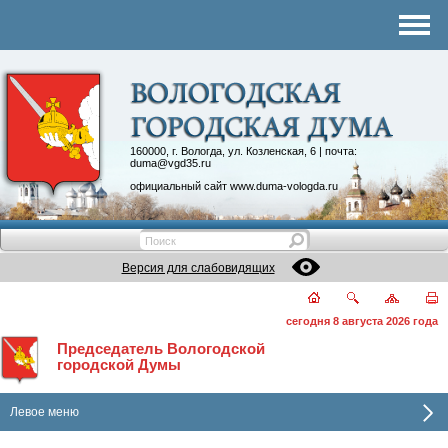
Комитеты
График приема
Контакты
Депутатские объединения
160000, г. Вологда, ул. Козленская, 6 | почта:
duma@vgd35.ru
официальный сайт
www.duma-vologda.ru
Версия для слабовидящих
сегодня 8 августа 2026 года
Председатель Вологодской
городской Думы
Левое меню