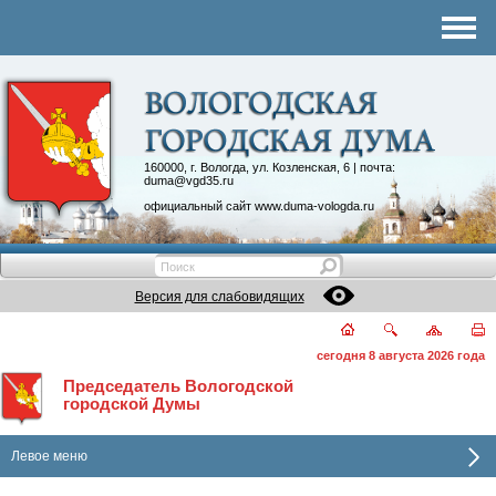
Комитеты
График приема
Контакты
Депутатские объединения
160000, г. Вологда, ул. Козленская, 6 | почта:
duma@vgd35.ru
официальный сайт
www.duma-vologda.ru
Версия для слабовидящих
сегодня 8 августа 2026 года
Председатель Вологодской
городской Думы
Левое меню