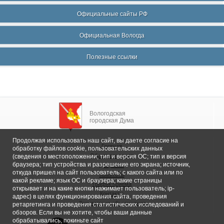
Официальные сайты РФ
Официальная Вологда
Полезные ссылки
Вологодская
городская Дума
Продолжая использовать наш сайт, вы даете согласие на
Главная
обработку файлов cookie, пользовательских данных
Общие сведения
(сведения о местоположении; тип и версия ОС; тип и версия
браузера; тип устройства и разрешение его экрана; источник,
Депутаты
откуда пришел на сайт пользователь; с какого сайта или по
Комитеты
какой рекламе; язык ОС и браузера; какие страницы
График приема
открывает и на какие кнопки нажимает пользователь; ip-
Контакты
адрес) в целях функционирования сайта, проведения
Депутатские объединения
ретаргетинга и проведения статистических исследований и
обзоров. Если вы не хотите, чтобы ваши данные
обрабатывались, покиньте сайт