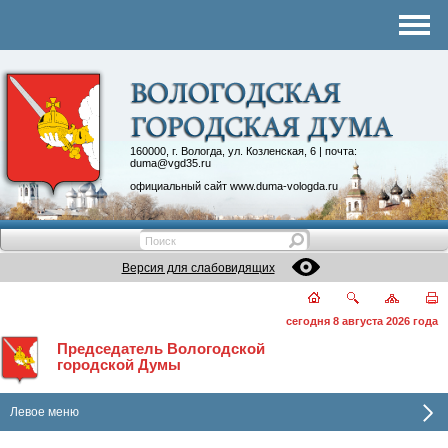
Комитеты
График приема
Контакты
Депутатские объединения
160000, г. Вологда, ул. Козленская, 6 | почта:
duma@vgd35.ru
официальный сайт
www.duma-vologda.ru
Версия для слабовидящих
сегодня 8 августа 2026 года
Председатель Вологодской
городской Думы
Левое меню