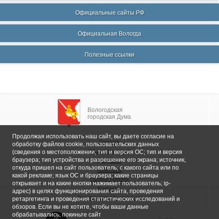
Официальные сайты РФ
Официальная Вологда
Полезные ссылки
Вологодская
городская Дума
Продолжая использовать наш сайт, вы даете согласие на
Главная
обработку файлов cookie, пользовательских данных
Общие сведения
(сведения о местоположении; тип и версия ОС; тип и версия
браузера; тип устройства и разрешение его экрана; источник,
Депутаты
откуда пришел на сайт пользователь; с какого сайта или по
Комитеты
какой рекламе; язык ОС и браузера; какие страницы
График приема
открывает и на какие кнопки нажимает пользователь; ip-
Контакты
адрес) в целях функционирования сайта, проведения
Депутатские объединения
ретаргетинга и проведения статистических исследований и
обзоров. Если вы не хотите, чтобы ваши данные
обрабатывались, покиньте сайт