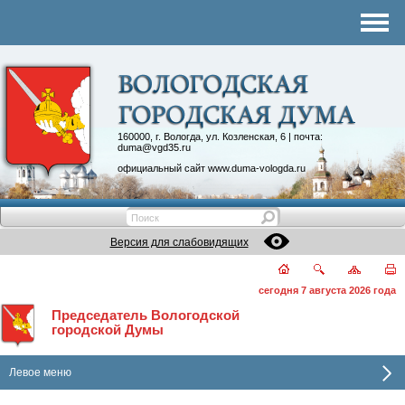
Комитеты
График приема
Контакты
Депутатские объединения
160000, г. Вологда, ул. Козленская, 6 | почта:
duma@vgd35.ru
официальный сайт
www.duma-vologda.ru
Версия для слабовидящих
сегодня 7 августа 2026 года
Председатель Вологодской
городской Думы
Левое меню