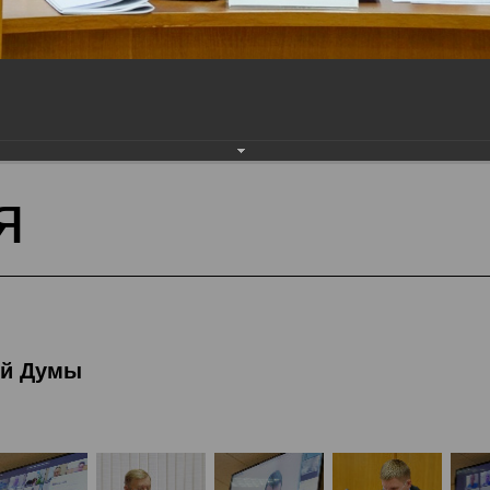
тека
Фотогалерея
21-я сессия Вологодской
я
ой Думы