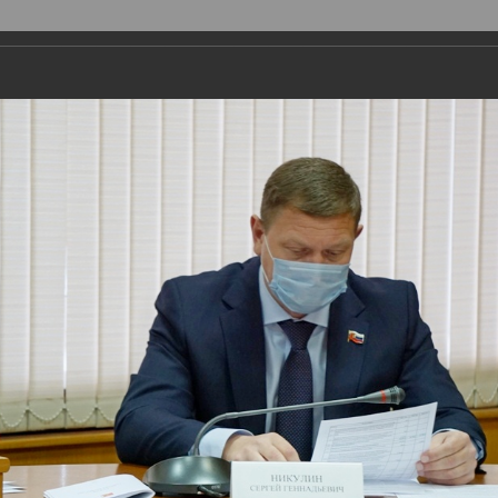
ая организация
Депутаты
Комитеты
График приема
Ко
Поиск
Авторизоваться
Обычная версия