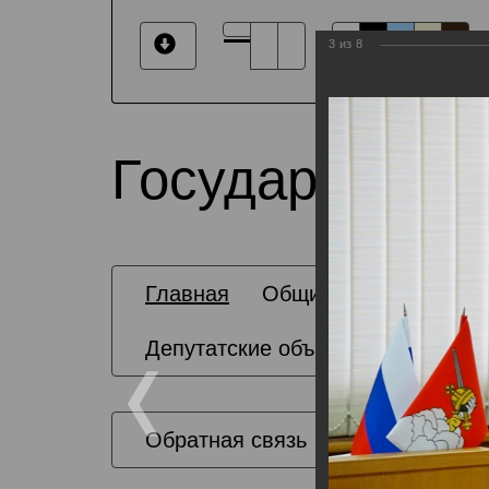
3
из
8
Государственн
Главная
Общие сведения
Депутатские объединения
Обратная связь
Карта сайта