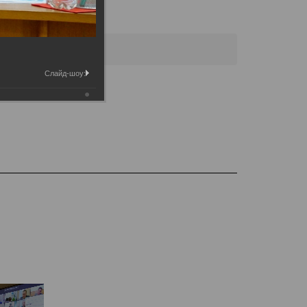
 городской Думы
Слайд-шоу: