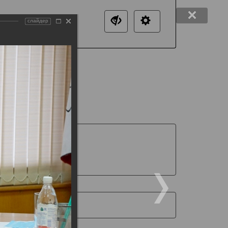
слайдер
нтакты