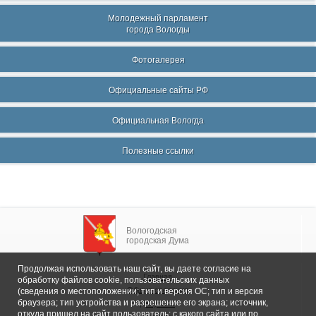
Молодежный парламент
города Вологды
Фотогалерея
Официальные сайты РФ
Официальная Вологда
Полезные ссылки
Вологодская
городская Дума
Продолжая использовать наш сайт, вы даете согласие на
Главная
обработку файлов cookie, пользовательских данных
Общие сведения
(сведения о местоположении; тип и версия ОС; тип и версия
браузера; тип устройства и разрешение его экрана; источник,
Депутаты
откуда пришел на сайт пользователь; с какого сайта или по