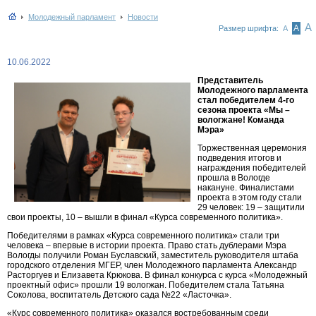
Молодежный парламент
Новости
А
А
Размер шрифта:
А
10.06.2022
Представитель
Молодежного парламента
стал победителем 4-го
сезона проекта «Мы –
вологжане! Команда
Мэра»
Торжественная церемония
подведения итогов и
награждения победителей
прошла в Вологде
накануне. Финалистами
проекта в этом году стали
29 человек: 19 – защитили
свои проекты, 10 – вышли в финал «Курса современного политика».
Победителями в рамках «Курса современного политика» стали три
человека – впервые в истории проекта. Право стать дублерами Мэра
Вологды получили Роман Буславский, заместитель руководителя штаба
городского отделения МГЕР, член Молодежного парламента Александр
Расторгуев и Елизавета Крюкова. В финал конкурса с курса «Молодежный
проектный офис» прошли 19 вологжан. Победителем стала Татьяна
Соколова, воспитатель Детского сада №22 «Ласточка».
«Курс современного политика» оказался востребованным среди