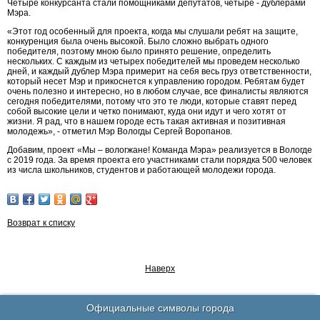
Четыре конкурсанта стали помощниками депутатов, четыре - дублерами
Мэра.
«Этот год особенный для проекта, когда мы слушали ребят на защите,
конкуренция была очень высокой. Было сложно выбрать одного
победителя, поэтому мною было принято решение, определить
нескольких. С каждым из четырех победителей мы проведем несколько
дней, и каждый дублер Мэра примерит на себя весь груз ответственности,
который несет Мэр и прикоснется к управлению городом. Ребятам будет
очень полезно и интересно, но в любом случае, все финалисты являются
сегодня победителями, потому что это те люди, которые ставят перед
собой высокие цели и четко понимают, куда они идут и чего хотят от
жизни. Я рад, что в нашем городе есть такая активная и позитивная
молодежь», - отметил Мэр Вологды Сергей Воропанов.
Добавим, проект «Мы – вологжане! Команда Мэра» реализуется в Вологде
с 2019 года. За время проекта его участниками стали порядка 500 человек
из числа школьников, студентов и работающей молодежи города.
Возврат к списку
Наверх
Официальные символы города