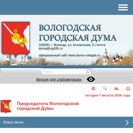
Комитеты
График приема
Контакты
Депутатские объединения
160000, г. Вологда, ул. Козленская, 6 | почта:
duma@vgd35.ru
официальный сайт
www.duma-vologda.ru
Версия для слабовидящих
сегодня 7 августа 2026 года
Председатель Вологодской
городской Думы
Левое меню