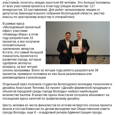
участников, посетить лекции захотели 68 человек. Это больше половины
от всех участников проекта в этом году (общее количество: 117
конкурсантов, 10 наставников). Для ребят организовали лекции от
депутатов Законодательного собрания Вологодской области, мастер-
классы по ораторскому искусству и спичрайтингу.
В рамках курса
«Молодежный проектный
офис» участники
«Команды Мэра» в этом
году разработали 18
проектов, и все получили
положительное
заключение экпертов.
Кстати, это самый большой
показатель проектов по
развитию города, которые
одобрили эксперты
конкурса, за все четыре
сезона программы. Всего за четыре года ребята разработали 38
проектов, примерно половина из них была реализована или
рекомендована к реализации.
Отдельный приз получила студентка Вологодского колледжа технологии и
дизайна Анастасия Теплова. Ее проект «Дизайн фирменной продукции и
объектов городской среды города Вологды» набрал наибольшее
количество баллов. В качестве приза Анастасия получила абонемент на
посещение курса занятий по графическому дизайну.
Шесть человек из числа финалистов по итогам четвертого сезона проекта
вошли в состав Комиссии по делам молодежи при Общественном совете
города Вологды, еще 8 – в кадровый резерв Администрации города.