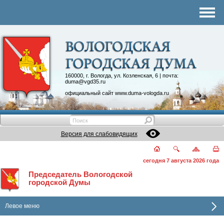
Комитеты
График приема
Контакты
Депутатские объединения
160000, г. Вологда, ул. Козленская, 6 | почта:
duma@vgd35.ru
официальный сайт
www.duma-vologda.ru
Версия для слабовидящих
сегодня 7 августа 2026 года
Председатель Вологодской
городской Думы
Левое меню