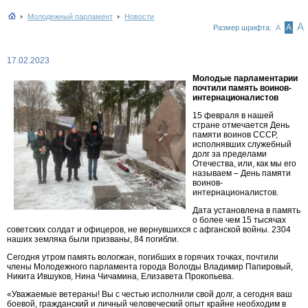
Молодежный парламент
Новости
А
А
Размер шрифта:
А
17.02.2023
Молодые парламентарии
почтили память воинов-
интернационалистов
15 февраля в нашей
стране отмечается День
памяти воинов СССР,
исполнявших служебный
долг за пределами
Отечества, или, как мы его
называем – День памяти
воинов-
интернационалистов.
Дата установлена в память
о более чем 15 тысячах
советских солдат и офицеров, не вернувшихся с афганской войны. 2304
наших земляка были призваны, 84 погибли.
Сегодня утром память вологжан, погибших в горячих точках, почтили
члены Молодежного парламента города Вологды Владимир Папировый,
Никита Ившуков, Нина Чичамина, Елизавета Прокопьева.
«Уважаемые ветераны! Вы с честью исполнили свой долг, а сегодня ваш
боевой, гражданский и личный человеческий опыт крайне необходим в