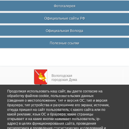
Фотогалерея
Официальные сайты РФ
Официальная Вологда
Полезные ссылки
Вологодская
городская Дума
Продолжая использовать наш сайт, вы даете согласие на
Главная
обработку файлов cookie, пользовательских данных
Общие сведения
(сведения о местоположении; тип и версия ОС; тип и версия
браузера; тип устройства и разрешение его экрана; источник,
Депутаты
откуда пришел на сайт пользователь; с какого сайта или по
Комитеты
какой рекламе; язык ОС и браузера; какие страницы
График приема
открывает и на какие кнопки нажимает пользователь; ip-
Контакты
адрес) в целях функционирования сайта, проведения
Депутатские объединения
ретаргетинга и проведения статистических исследований и