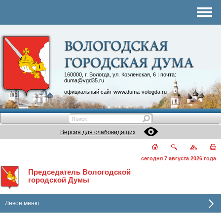
Комитеты
График приема
Контакты
Депутатские объединения
160000, г. Вологда, ул. Козленская, 6 | почта:
duma@vgd35.ru
официальный сайт
www.duma-vologda.ru
Версия для слабовидящих
сегодня 7 августа 2026 года
Председатель Вологодской
городской Думы
Левое меню