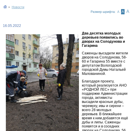
Новости
А
А
Размер шрифта:
А
16.05.2022
Два десятка молодых
деревьев появились во
дворах на Солодунова и
Гагарина
Саженцы высадили жители
дворов на Солодунова, 58-
60 и Гагарина 55 вместе с
депутатом Вологодской
городской Думы Натальей
Малованиной.
Благодаря проекту,
который реализуется АНО
«РОДНОЙ ЛЕС» при
поддержке Администрации
города, активисты
высадили красные дубы,
черемуху, ивы и сирени –
всего 28 молодых
деревьев. В ближайшее
время к ним добавятся ещё
дубы и липы. Саженцы
появятся и в соседних
дворах на Солодунова, 56