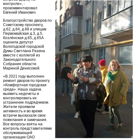
контроле», -
прокомментировал
Евгений Иванович.
Благоустройство дворов по
Советскому проспекту,
д.62, д.64, д.68 и улицам
Первомайская д.3, д.5,
Козлёнская д.65, д.65А
оценила депутат
Вологодской городской
Думы Светлана Разина
вместе с коллегой из
Законодательного
Собрания области
Мариной Денисовой.
«В 2021 году выполнен
ремонт дворов по проекту
«Комфортная городская
среда». Наша задача
выявить недочеты и
контролировать их
устранение подрядчиком.
Жители проявили
активность и во время
встречи высказали свои
пожелания и замечания.
Все вопросы взяты на
контроль представителями
обслуживающей
организации ОАО