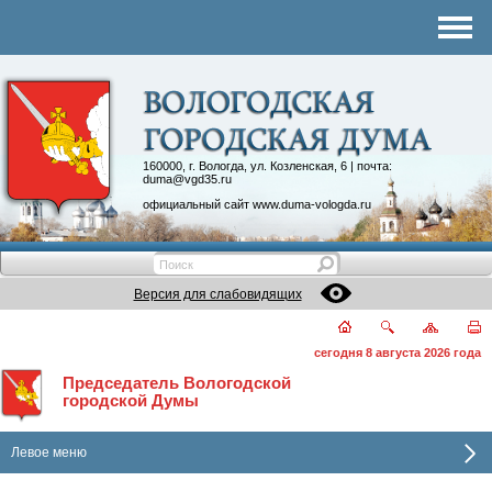
Комитеты
График приема
Контакты
Депутатские объединения
160000, г. Вологда, ул. Козленская, 6 | почта:
duma@vgd35.ru
официальный сайт
www.duma-vologda.ru
Версия для слабовидящих
сегодня 8 августа 2026 года
Председатель Вологодской
городской Думы
Левое меню