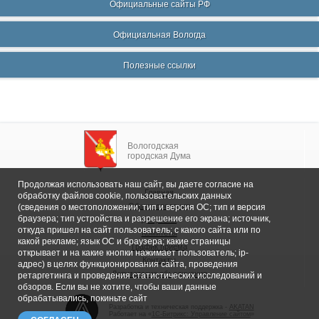
Официальные сайты РФ
Официальная Вологда
Полезные ссылки
Вологодская
городская Дума
Продолжая использовать наш сайт, вы даете согласие на
Главная
обработку файлов cookie, пользовательских данных
Общие сведения
(сведения о местоположении; тип и версия ОС; тип и версия
браузера; тип устройства и разрешение его экрана; источник,
Депутаты
откуда пришел на сайт пользователь; с какого сайта или по
Комитеты
какой рекламе; язык ОС и браузера; какие страницы
График приема
открывает и на какие кнопки нажимает пользователь; ip-
Контакты
адрес) в целях функционирования сайта, проведения
Депутатские объединения
ретаргетинга и проведения статистических исследований и
обзоров. Если вы не хотите, чтобы ваши данные
обрабатывались, покиньте сайт
Разработка и техническая поддержка -
AKATAN
Работает на «
1С-Битрикс: Управление сайтом
»