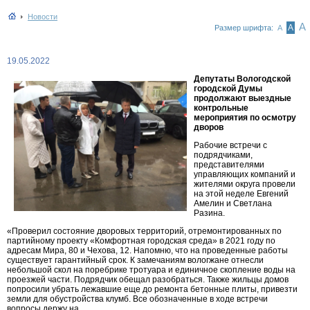
Новости
А
А
Размер шрифта:
А
19.05.2022
Депутаты Вологодской
городской Думы
продолжают выездные
контрольные
мероприятия по осмотру
дворов
Рабочие встречи с
подрядчиками,
представителями
управляющих компаний и
жителями округа провели
на этой неделе Евгений
Амелин и Светлана
Разина.
«Проверил состояние дворовых территорий, отремонтированных по
партийному проекту «Комфортная городская среда» в 2021 году по
адресам Мира, 80 и Чехова, 12. Напомню, что на проведенные работы
существует гарантийный срок. К замечаниям вологжане отнесли
небольшой скол на поребрике тротуара и единичное скопление воды на
проезжей части. Подрядчик обещал разобраться. Также жильцы домов
попросили убрать лежавшие еще до ремонта бетонные плиты, привезти
земли для обустройства клумб. Все обозначенные в ходе встречи
вопросы
держу на