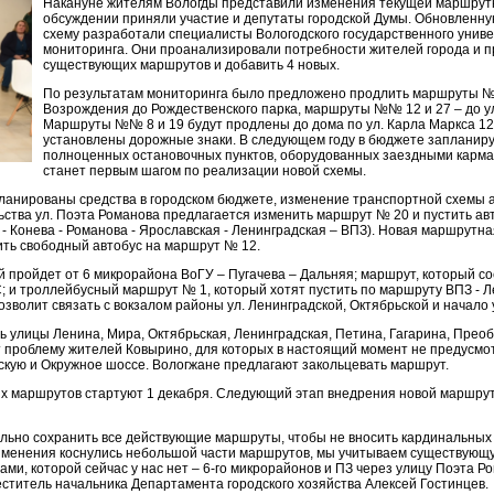
Накануне жителям Вологды представили изменения текущей маршрутн
обсуждении приняли участие и депутаты городской Думы. Обновленн
схему разработали специалисты Вологодского государственного униве
мониторинга. Они проанализировали потребности жителей города и 
существующих маршрутов и добавить 4 новых.
По результатам мониторинга было предложено продлить маршруты №№ 
Возрождения до Рождественского парка, маршруты №№ 12 и 27 – до у
Маршруты №№ 8 и 19 будут продлены до дома по ул. Карла Маркса 123
установлены дорожные знаки. В следующем году в бюджете запланиру
полноценных остановочных пунктов, оборудованных заездными карма
станет первым шагом по реализации новой схемы.
апланированы средства в городском бюджете, изменение транспортной схемы 
ства ул. Поэта Романова предлагается изменить маршрут № 20 и пустить авт
 - Конева - Романова - Ярославская - Ленинградская – ВПЗ). Новая маршрутна
ить свободный автобус на маршрут № 12.
 пройдет от 6 микрорайона ВоГУ – Пугачева – Дальняя; маршрут, который со
; и троллейбусный маршрут № 1, который хотят пустить по маршруту ВПЗ - Л
озволит связать с вокзалом районы ул. Ленинградской, Октябрьской и начало 
 улицы Ленина, Мира, Октябрьская, Ленинградская, Петина, Гагарина, Прео
т проблему жителей Ковырино, для которых в настоящий момент не предусм
скую и Окружное шоссе. Вологжане предлагают закольцевать маршрут.
х маршрутов стартуют 1 декабря. Следующий этап внедрения новой маршрут
льно сохранить все действующие маршруты, чтобы не вносить кардинальных
Изменения коснулись небольшой части маршрутов, мы учитываем существующ
ами, которой сейчас у нас нет – 6-го микрорайонов и ПЗ через улицу Поэта Р
еститель начальника Департамента городского хозяйства Алексей Гостинцев.