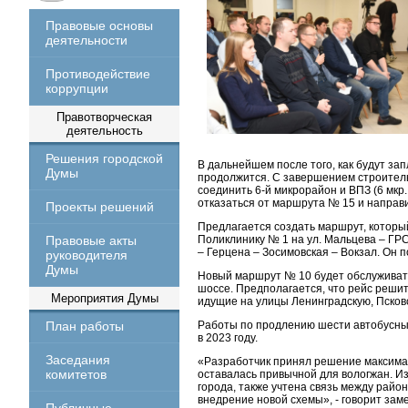
Правовые основы
деятельности
Противодействие
коррупции
Правотворческая
деятельность
Решения городской
В дальнейшем после того, как будут з
Думы
продолжится. С завершением строитель
соединить 6-й микрорайон и ВПЗ (6 мкр.
отказаться от маршрута № 15 и направ
Проекты решений
Предлагается создать маршрут, который
Правовые акты
Поликлинику № 1 на ул. Мальцева – ГРС
– Герцена – Зосимовская – Вокзал. Он п
руководителя
Думы
Новый маршрут № 10 будет обслуживать
шоссе. Предполагается, что рейс реши
Мероприятия Думы
идущие на улицы Ленинградскую, Псков
План работы
Работы по продлению шести автобусны
в 2023 году.
Заседания
«Разработчик принял решение максима
комитетов
оставалась привычной для вологжан. 
города, также учтена связь между район
внедрение новой схемы», - говорит зам