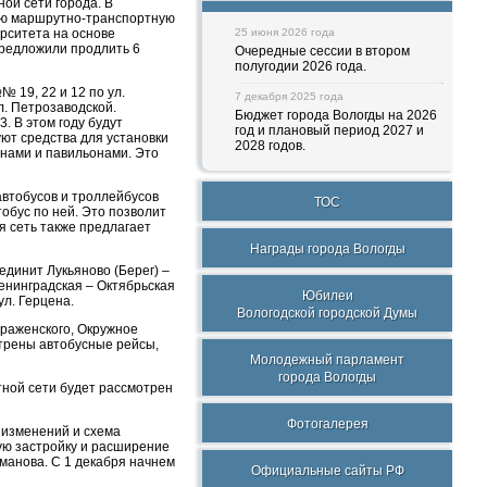
ой сети города. В
ую маршрутно-транспортную
рситета на основе
25 июня 2026 года
предложили продлить 6
Очередные сессии в втором
полугодии 2026 года.
19, 22 и 12 по ул.
7 декабря 2025 года
л. Петрозаводской.
Бюджет города Вологды на 2026
. В этом году будут
год и плановый период 2027 и
ют средства для установки
2028 годов.
нами и павильонами. Это
автобусов и троллейбусов
ТОС
обус по ней. Это позволит
я сеть также предлагает
Награды города Вологды
единит Лукьяново (Берег) –
енинградская – Октябрьская
Юбилеи
ул. Герцена.
Вологодской городской Думы
браженского, Окружное
отрены автобусные рейсы,
Молодежный парламент
города Вологды
ной сети будет рассмотрен
Фотогалерея
 изменений и схема
ую застройку и расширение
оманова. С 1 декабря начнем
Официальные сайты РФ