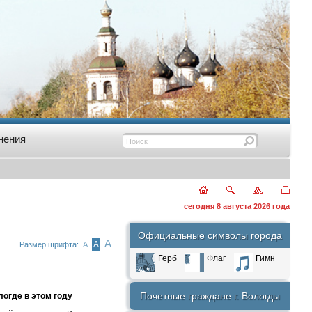
нения
сегодня 8 августа 2026 года
Официальные символы города
А
А
Размер шрифта:
А
Герб
Флаг
Гимн
Почетные граждане г. Вологды
огде в этом году