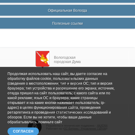
Официальная Вологда
Полезные ссылки
Вологодская
городская Дума
Продолжая использовать наш сайт, вы даете согласие на
Главная
обработку файлов cookie, пользовательских данных
Общие сведения
(сведения о местоположении; тип и версия ОС; тип и версия
браузера; тип устройства и разрешение его экрана; источник,
Депутаты
откуда пришел на сайт пользователь; с какого сайта или по
Комитеты
какой рекламе; язык ОС и браузера; какие страницы
График приема
открывает и на какие кнопки нажимает пользователь; ip-
Контакты
адрес) в целях функционирования сайта, проведения
Депутатские объединения
ретаргетинга и проведения статистических исследований и
обзоров. Если вы не хотите, чтобы ваши данные
обрабатывались, покиньте сайт
Разработка и техническая поддержка -
AKATAN
Работает на «
1С-Битрикс: Управление сайтом
»
СОГЛАСЕН