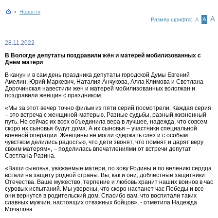
Новости
А
А
Размер шрифта:
А
28.11.2022
В Вологде депутаты поздравили жён и матерей мобилизованных с
Днём матери
В канун и в сам день праздника депутаты городской Думы Евгений
Амелин, Юрий Маркевич, Наталия Анчукова, Алла Климова и Светлана
Дорочинская навестили жен и матерей мобилизованных вологжан и
поздравили женщин с праздником.
«Мы за этот вечер точно фильм из пяти серий посмотрели. Каждая серия
– это встреча с женщиной-матерью. Разные судьбы, разный жизненный
путь. Но сейчас их всех объединила вера в лучшее, надежда, что совсем
скоро их сыновья будут дома. А их сыновья – участники специальной
военной операции. Женщины не могли сдержать слез и с особым
чувством делились радостью, что дети звонят, что помнят и дарят веру
своим матерям», – поделилась впечатлениями от встречи депутат
Светлана Разина.
«Ваши сыновья, уважаемые матери, по зову Родины и по велению сердца
встали на защиту родной страны. Вы, как и они, доблестные защитники
Отечества. Ваше мужество, терпение и любовь хранит наших воинов в час
суровых испытаний. Мы уверены, что скоро настанет час Победы и все
они вернутся в родительский дом. Спасибо вам, что воспитали таких
славных мужчин, настоящих отважных бойцов», - отметила Надежда
Мочалова.