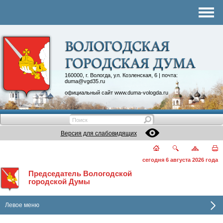
Комитеты
График приема
Контакты
Депутатские объединения
160000, г. Вологда, ул. Козленская, 6 | почта:
duma@vgd35.ru
официальный сайт
www.duma-vologda.ru
Версия для слабовидящих
сегодня 6 августа 2026 года
Председатель Вологодской
городской Думы
Левое меню