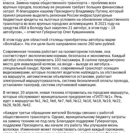
класса. Замена парка общественного транспорта – проблема всех
крупных городов, поскольку ее решение требует больших финансовых
затрат. Я благодарен нашему Президенту Владимиру Путину, который
принял решение выделить регионам России инфраструктурные
бюджетные кредиты на льготных условиях на обновление общественного
транспорта во всех крупных городских агломерациях. В 2021 году на
средства ИБК в Вологду был закуплен 21 автобус, в этом году – 19
автобусов», – отметил Губернатор Олег Кувшинников.
В этом году для областной столицы приобретены автобусы марки
«ВолгаБас». На эти цели было направлено около 260 млн рублей.
Современная техника работает на газомоторном топливе, она
соответствует экологическим нормам, безопасна и экономична. Каждый
автобус способен перевозить 103 пассажира. В салоне предусмотрено
место для инвалидной коляски, на входе – выходе из автобуса –
специальный пандус. Кроме того, современный транспорт оснащен
видеокамерами, которые позволят водителю наблюдать за обстановкой
на маршруте, автоматически объявляются остановки, работает
электронный маршрутоуказатель, система безналичной оплаты проезда,
установлен тахограф, система спутниковой навигации.
В четверг, 20 апреля, новая техника отправилась на городские маршруты,
которые обслуживает муниципальное предприятие «ПАТП №1». Речь
идет о маршрутах №1, №2, №6, №7, №8, №12, №16, №18, №19, №22,
№28, №36, №42.
«Каждое третье обращение жителей Вологды связано с работой
общественного транспорта. Однако, муниципальному бюджету затраты
на замену техники не под силу. Благодаря поддержке Губернатора,
поддержке Президента, мы начали эту работу. Мы улучшаем жизнь
вологжан. Изменения может почувствовать сегодня каждый горожанин,