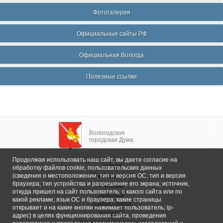
Фотогалерея
Официальные сайты РФ
Официальная Вологда
Полезные ссылки
Вологодская
городская Дума
Продолжая использовать наш сайт, вы даете согласие на
Главная
обработку файлов cookie, пользовательских данных
Общие сведения
(сведения о местоположении; тип и версия ОС; тип и версия
браузера; тип устройства и разрешение его экрана; источник,
Депутаты
откуда пришел на сайт пользователь; с какого сайта или по
Комитеты
какой рекламе; язык ОС и браузера; какие страницы
График приема
открывает и на какие кнопки нажимает пользователь; ip-
Контакты
адрес) в целях функционирования сайта, проведения
Депутатские объединения