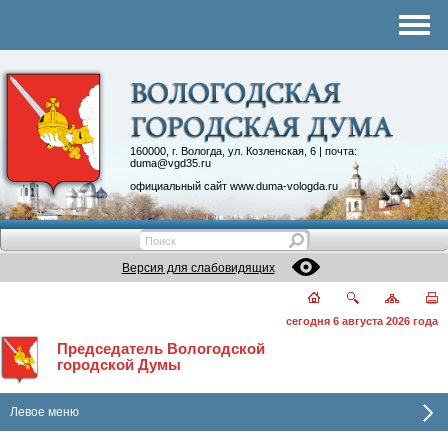
Комитеты
График приема
Контакты
Депутатские объединения
160000, г. Вологда, ул. Козленская, 6 | почта:
duma@vgd35.ru
официальный сайт
www.duma-vologda.ru
Версия для слабовидящих
сегодня 6 августа 2026 года
Председатель Вологодской
городской Думы
Левое меню