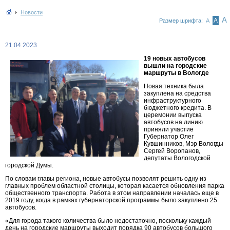
Новости
А
А
Размер шрифта:
А
21.04.2023
19 новых автобусов
вышли на городские
маршруты в Вологде
Новая техника была
закуплена на средства
инфраструктурного
бюджетного кредита. В
церемонии выпуска
автобусов на линию
приняли участие
Губернатор Олег
Кувшинников, Мэр Вологды
Сергей Воропанов,
депутаты Вологодской
городской Думы.
По словам главы региона, новые автобусы позволят решить одну из
главных проблем областной столицы, которая касается обновления парка
общественного транспорта. Работа в этом направлении началась еще в
2019 году, когда в рамках губернаторской программы было закуплено 25
автобусов.
«Для города такого количества было недостаточно, поскольку каждый
день на городские маршруты выходит порядка 90 автобусов большого