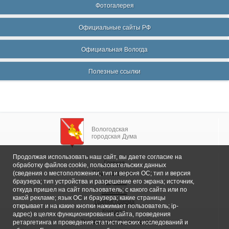
Фотогалерея
Официальные сайты РФ
Официальная Вологда
Полезные ссылки
Вологодская
городская Дума
Продолжая использовать наш сайт, вы даете согласие на
Главная
обработку файлов cookie, пользовательских данных
Общие сведения
(сведения о местоположении; тип и версия ОС; тип и версия
браузера; тип устройства и разрешение его экрана; источник,
Депутаты
откуда пришел на сайт пользователь; с какого сайта или по
Комитеты
какой рекламе; язык ОС и браузера; какие страницы
График приема
открывает и на какие кнопки нажимает пользователь; ip-
Контакты
адрес) в целях функционирования сайта, проведения
Депутатские объединения
ретаргетинга и проведения статистических исследований и