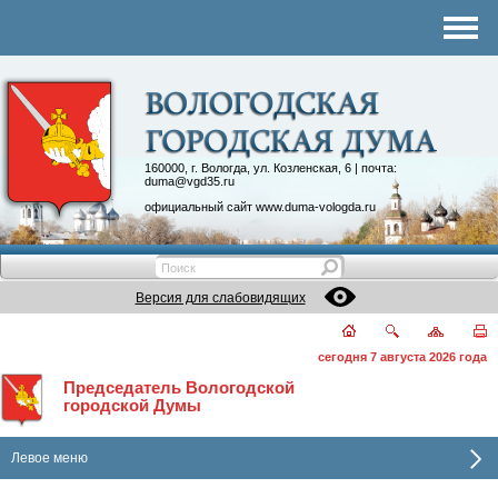
Комитеты
График приема
Контакты
Депутатские объединения
160000, г. Вологда, ул. Козленская, 6 | почта:
duma@vgd35.ru
официальный сайт
www.duma-vologda.ru
Версия для слабовидящих
сегодня 7 августа 2026 года
Председатель Вологодской
городской Думы
Левое меню