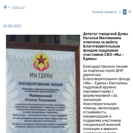
Новости
А
А
Размер шрифта:
А
30.08.2023
Депутат городской Думы
Наталья Малованина
отмечена за работу
Благотворительным
фондом поддержки
участников СВО «Мы –
Едины»
Благодарственное письмо
за подписью героя ДНР,
директора
Благотворительного фонда
«Мы – Едины» Екатерины
Надубовой вручено
парламентарию с
формулировкой «За
оказанную
благотворительную
помощь, милосердие,
отзывчивость,
неравнодушие и
поддержку участников
специальной военной
операции и мирного