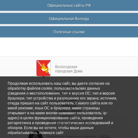
Официальные сайты РФ
Официальная Вологда
Полезные ссылки
Вологодская
городская Дума
Продолжая использовать наш сайт, вы даете согласие на
Главная
обработку файлов cookie, пользовательских данных
Общие сведения
(сведения о местоположении; тип и версия ОС; тип и версия
браузера; тип устройства и разрешение его экрана; источник,
Депутаты
откуда пришел на сайт пользователь; с какого сайта или по
Комитеты
какой рекламе; язык ОС и браузера; какие страницы
График приема
открывает и на какие кнопки нажимает пользователь; ip-
Контакты
адрес) в целях функционирования сайта, проведения
Депутатские объединения
ретаргетинга и проведения статистических исследований и
обзоров. Если вы не хотите, чтобы ваши данные
обрабатывались, покиньте сайт
Разработка и техническая поддержка -
AKATAN