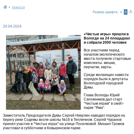
Новости
А
А
Размер шрифта:
А
20.04.2024
«Чистые игры» прошли в
Вологде на 24 площадках
и собрали 2000 человек
Все участники перед
началом экологического
квеста получили стартовые
комплекты: мешки,
перчатки, карты.
Среди желающих навести
порядок были и депутаты
Вологодской городской
Думы.
Глава Вологды Юрий
Сапожников дал старт
"Чистым играм" в скейт-
парке "Яма".
Заместитель Председателя Думы Сергей Никулин наводил порядок на
берегу реки Содемы возле школы №16 в Тепличном. Сергей Чуранов
принял участие в "Чистых играх" на улице Поселковой. Михаил Громов
участовал в субботнике в Ковыринском парке.