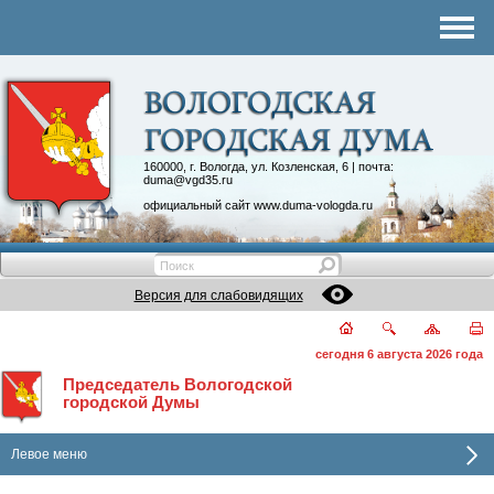
Комитеты
График приема
Контакты
Депутатские объединения
160000, г. Вологда, ул. Козленская, 6 | почта:
duma@vgd35.ru
официальный сайт
www.duma-vologda.ru
Версия для слабовидящих
сегодня 6 августа 2026 года
Председатель Вологодской
городской Думы
Левое меню