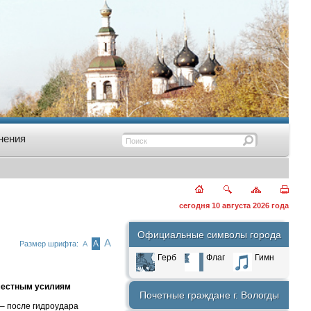
нения
сегодня 10 августа 2026 года
Официальные символы города
А
А
Размер шрифта:
А
Герб
Флаг
Гимн
вместным усилиям
Почетные граждане г. Вологды
 – после гидроудара