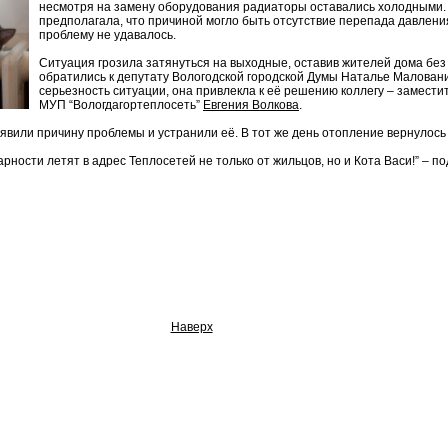
несмотря на замену оборудования радиаторы оставались холодными
предполагала, что причиной могло быть отсутствие перепада давления
проблему
не удавалось.
Ситуация грозила затянуться на выходные, оставив жителей дома бе
обратились к депутату Вологодской городской Думы Наталье Малован
серьезность ситуации, она привлекла к её решению коллегу – замести
МУП “Вологдагортеплосеть”
Евгения Волкова
.
вили причину проблемы и устранили её. В тот же день отопление вернулось 
дарности летят в адрес Теплосетей не только от жильцов, но и Кота Васи!” – 
Наверх