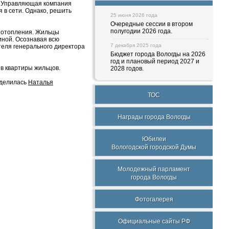
. Управляющая компания
 в сети. Однако, решить
25 июня 2026 года
Очередные сессии в втором
полугодии 2026 года.
з отопления. Жильцы
иной. Осознавая всю
7 декабря 2025 года
теля генерального директора
Бюджет города Вологды на 2026
год и плановый период 2027 и
в квартиры жильцов.
2028 годов.
поделилась
Наталья
ТОС
Награды города Вологды
Юбилеи
Вологодской городской Думы
Молодежный парламент
города Вологды
Фотогалерея
Официальные сайты РФ