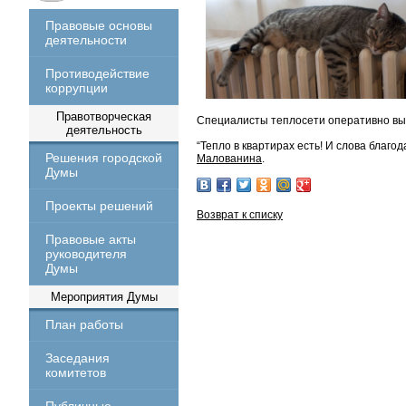
Правовые основы
деятельности
Противодействие
коррупции
Правотворческая
Специалисты теплосети оперативно выя
деятельность
“Тепло в квартирах есть! И слова благо
Решения городской
Малованина
.
Думы
Проекты решений
Возврат к списку
Правовые акты
руководителя
Думы
Мероприятия Думы
План работы
Заседания
комитетов