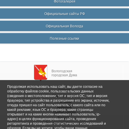
Фотогалерея
Официальные сайты РФ
Официальная Вологда
Полезные ссылки
Вологодская
городская Дума
Продолжая использовать наш сайт, вы даете согласие на
Главная
обработку файлов cookie, пользовательских данных
Общие сведения
(сведения о местоположении; тип и версия ОС; тип и версия
браузера; тип устройства и разрешение его экрана; источник,
Депутаты
откуда пришел на сайт пользователь; с какого сайта или по
Комитеты
какой рекламе; язык ОС и браузера; какие страницы
График приема
открывает и на какие кнопки нажимает пользователь; ip-
Контакты
адрес) в целях функционирования сайта, проведения
Депутатские объединения
ретаргетинга и проведения статистических исследований и
обзоров. Если вы не хотите, чтобы ваши данные