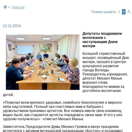
Новости
А
А
Размер шрифта:
А
22.11.2024
Депутаты поздравили
вологжанок с
наступающим Днем
матери
Большой торжественный
концерт, посвящённый Дню
матери, прошёл в Центре
культурного развития
города Вологды.
Руководитель учреждения,
депутат Михаил Манык
выразил слова
благодарности мамам за
достойное воспитание
детей.
«Пожелал всем крепкого здоровья, семейного благополучия и мирного
неба над головой. Полный зал счастливых мам и бабушек с
удовольствием принимал артистов. Все номера имели свою изюминку,
видно было, как стараются артисты порадовать своих мам. И это у них
здорово получилось!» - отметил Михаил Манык.
Заместитель Председателя Думы Михаил Громов в канун праздника
встретился с активом ветеранской организации «Бостон» и поздравил