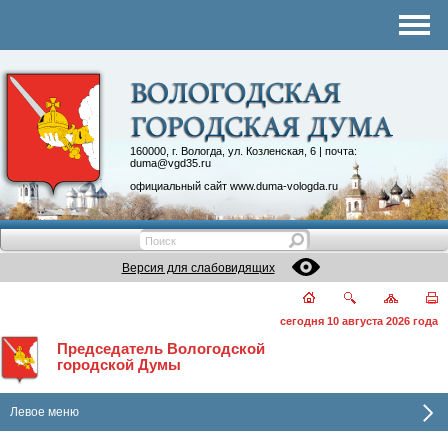
Комитеты
График приема
Контакты
Депутатские объединения
160000, г. Вологда, ул. Козленская, 6 | почта:
duma@vgd35.ru
официальный сайт
www.duma-vologda.ru
Версия для слабовидящих
сегодня 10 августа 2026 года
Председатель Вологодской
городской Думы
Левое меню