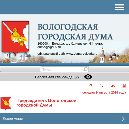
Комитеты
График приема
Контакты
Депутатские объединения
160000, г. Вологда, ул. Козленская, 6 | почта:
duma@vgd35.ru
официальный сайт
www.duma-vologda.ru
Версия для слабовидящих
сегодня 9 августа 2026 года
Председатель Вологодской
городской Думы
Левое меню