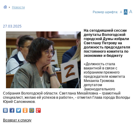
Новости
А
А
Размер шрифта:
А
27.03.2025
На сегодняшней сессии
депутаты Вологодской
городской Думы избрали
Светлану Петрову на
должность председателя
постоянного комитета по
экономике и бюджету
«Должность стала
вакантной в связи с
избранием прежнего
председателя комитета
Михаила Громова
депутатом
Законодательного
Собрания Вологодской области. Светлана Михайловна – грамотный
специалист, желаю ей успехов в работе», - отметил Глава города Вологды
Юрий Сапожников.
Возврат к списку