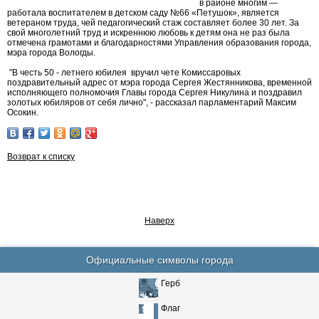
в районе многим —
работала воспитателем в детском саду №66 «Петушок», является
ветераном труда, чей педагогический стаж составляет более 30 лет. За
свой многолетний труд и искреннюю любовь к детям она не раз была
отмечена грамотами и благодарностями Управления образования города,
мэра города Вологды.
"В честь 50 - летнего юбилея вручил чете Комиссаровых
поздравительный адрес от мэра города
Сергея Жестянникова
, временной
исполняющего полномочия Главы города
Сергея Никулина
и поздравил
золотых юбиляров от себя лично", - рассказал парламентарий Максим
Осокин.
Возврат к списку
Наверх
Официальные символы города
Герб
Флаг