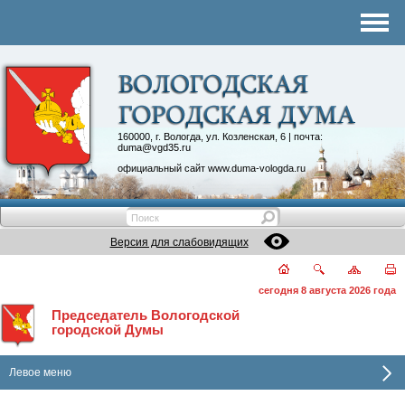
Комитеты
График приема
Контакты
Депутатские объединения
160000, г. Вологда, ул. Козленская, 6 | почта:
duma@vgd35.ru
официальный сайт
www.duma-vologda.ru
Версия для слабовидящих
сегодня 8 августа 2026 года
Председатель Вологодской
городской Думы
Левое меню