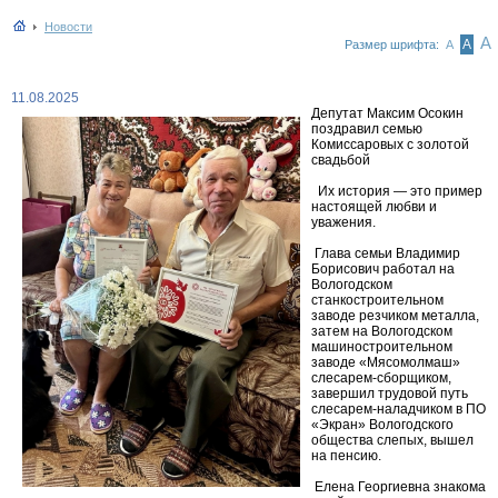
Новости
А
А
Размер шрифта:
А
11.08.2025
Депутат Максим Осокин
поздравил семью
Комиссаровых с золотой
свадьбой
Их история — это пример
настоящей любви и
уважения.
Глава семьи Владимир
Борисович работал на
Вологодском
станкостроительном
заводе резчиком металла,
затем на Вологодском
машиностроительном
заводе «Мясомолмаш»
слесарем-сборщиком,
завершил трудовой путь
слесарем-наладчиком в ПО
«Экран» Вологодского
общества слепых, вышел
на пенсию.
Елена Георгиевна знакома