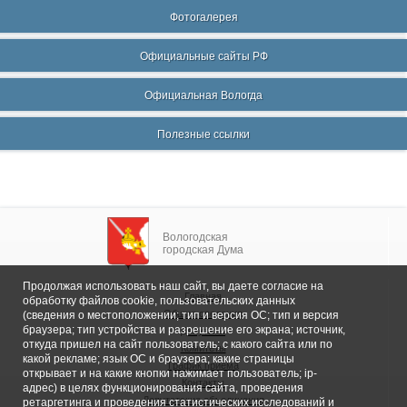
Фотогалерея
Официальные сайты РФ
Официальная Вологда
Полезные ссылки
Вологодская
городская Дума
Продолжая использовать наш сайт, вы даете согласие на
Главная
обработку файлов cookie, пользовательских данных
Общие сведения
(сведения о местоположении; тип и версия ОС; тип и версия
браузера; тип устройства и разрешение его экрана; источник,
Депутаты
откуда пришел на сайт пользователь; с какого сайта или по
Комитеты
какой рекламе; язык ОС и браузера; какие страницы
График приема
открывает и на какие кнопки нажимает пользователь; ip-
Контакты
адрес) в целях функционирования сайта, проведения
Депутатские объединения
ретаргетинга и проведения статистических исследований и