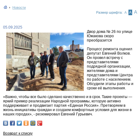
Новости
А
А
Размер шрифта:
А
05.09.2025
Двор дома № 26 по улице
Южакова скоро
преобразится
Процесс ремонта оценил
депутат
Евгений Волков
.
Он провел встречу с
представителями
подрядной организации,
жителями дома и
представителями Центра
по работе с населением.
Обсудили этапы работы и
сроки её выполнения.
«Важно, чтобы все было сделано качественно и в срок. Такие проекты —
яркий пример реализации Народной программы, которую активно
поддерживает и продвигает партия «Единая Россия». Претворяем в
жизнь инициативы граждан и создаем комфортные условия для жизни в
наших городах», - резюмировал Евгений Гурьевич.
Возврат к списку