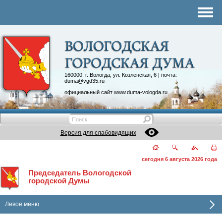
Комитеты
График приема
Контакты
Депутатские объединения
160000, г. Вологда, ул. Козленская, 6 | почта:
duma@vgd35.ru
официальный сайт
www.duma-vologda.ru
Версия для слабовидящих
сегодня 6 августа 2026 года
Председатель Вологодской
городской Думы
Левое меню