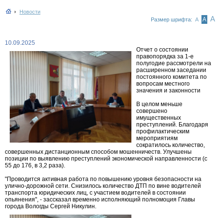
Новости
А
А
Размер шрифта:
А
10.09.2025
Отчет о состоянии
правопорядка за 1-е
полугодие рассмотрели на
расширенном заседании
постоянного комитета по
вопросам местного
значения и законности
В целом меньше
совершено
имущественных
преступлений. Благодаря
профилактическим
мероприятиям
сократилось количество,
совершенных дистанционным способом мошенничеств. Улучшены
позиции по выявлению преступлений экономической направленности (с
55 до 176, в 3,2 раза).
"Проводится активная работа по повышению уровня безопасности на
улично-дорожной сети. Снизилось количество ДТП по вине водителей
транспорта юридических лиц, с участием водителей в состоянии
опьянения", - зассказал временно исполняющий полномоция Главы
города Вологды Сергей Никулин.