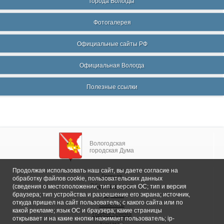
города Вологды
Фотогалерея
Официальные сайты РФ
Официальная Вологда
Полезные ссылки
Вологодская
городская Дума
Продолжая использовать наш сайт, вы даете согласие на
Главная
обработку файлов cookie, пользовательских данных
Общие сведения
(сведения о местоположении; тип и версия ОС; тип и версия
браузера; тип устройства и разрешение его экрана; источник,
Депутаты
откуда пришел на сайт пользователь; с какого сайта или по
Комитеты
какой рекламе; язык ОС и браузера; какие страницы
График приема
открывает и на какие кнопки нажимает пользователь; ip-
Контакты