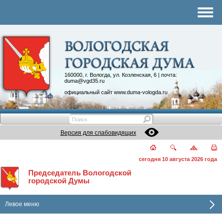
Комитеты
График приема
Контакты
Депутатские объединения
160000, г. Вологда, ул. Козленская, 6 | почта:
duma@vgd35.ru
официальный сайт
www.duma-vologda.ru
Версия для слабовидящих
сегодня 10 августа 2026 года
Председатель Вологодской
городской Думы
Левое меню