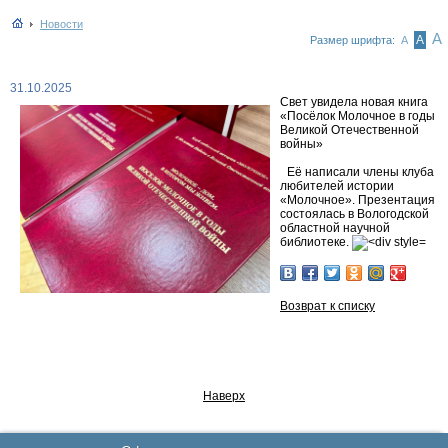
Новости
А
А
Размер шрифта:
А
31.10.2025
Свет увидела новая книга
«Посёлок Молочное в годы
Великой Отечественной
войны»
Её написали члены клуба
любителей истории
«Молочное». Презентация
состоялась в Вологодской
областной научной
библиотеке.
Возврат к списку
Наверх