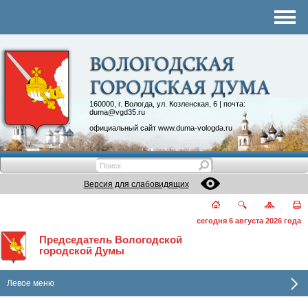
Комитеты
График приема
Контакты
Депутатские объединения
160000, г. Вологда, ул. Козленская, 6 | почта:
duma@vgd35.ru
официальный сайт
www.duma-vologda.ru
Версия для слабовидящих
сегодня 6 августа 2026 года
Председатель Вологодской
городской Думы
Левое меню