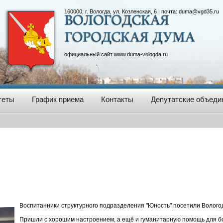
160000, г. Вологда, ул. Козленская, 6 | почта:
duma@vgd35.ru
официальный сайт
www.duma-vologda.ru
теты
График приема
Контакты
Депутатские объеди
Воспитанники структурного подразделения "Юность" посетили Волого
Пришли с хорошим настроением, а ещё и гуманитарную помощь для б