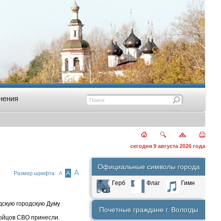
нения
сегодня 9 августа 2026 года
Официальные символы города
А
А
Размер шрифта:
А
Герб
Флаг
Гимн
дскую городскую Думу
Почетные граждане г. Вологды
ойцов СВО принесли.