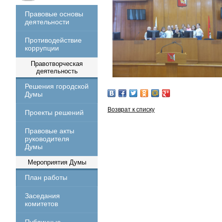
Правовые основы
деятельности
Противодействие
коррупции
Правотворческая
деятельность
Решения городской
Думы
Возврат к списку
Проекты решений
Правовые акты
руководителя
Думы
Мероприятия Думы
План работы
Заседания
комитетов