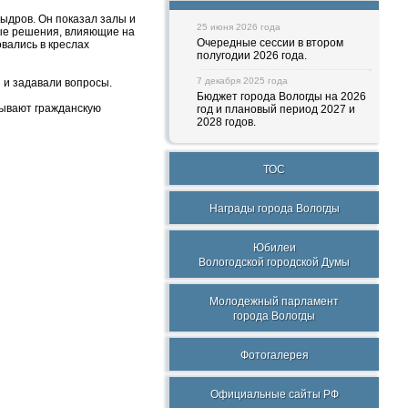
ыдров. Он показал залы и
25 июня 2026 года
ные решения, влияющие на
Очередные сессии в втором
вались в креслах
полугодии 2026 года.
7 декабря 2025 года
 и задавали вопросы.
Бюджет города Вологды на 2026
тывают гражданскую
год и плановый период 2027 и
2028 годов.
ТОС
Награды города Вологды
Юбилеи
Вологодской городской Думы
Молодежный парламент
города Вологды
Фотогалерея
Официальные сайты РФ