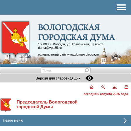
Комитеты
График приема
Контакты
Депутатские объединения
160000, г. Вологда, ул. Козленская, 6 | почта:
duma@vgd35.ru
официальный сайт
www.duma-vologda.ru
Версия для слабовидящих
сегодня 6 августа 2026 года
Председатель Вологодской
городской Думы
Левое меню