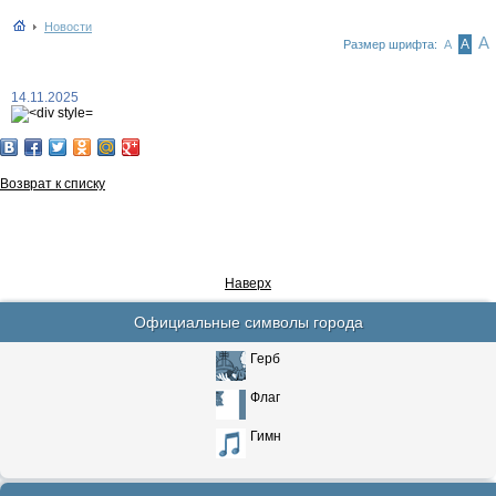
Новости
А
А
Размер шрифта:
А
14.11.2025
Возврат к списку
Наверх
Официальные символы города
Герб
Флаг
Гимн