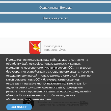
Официальная Вологда
Полезные ссылки
Вологодская
городская Дума
Продолжая использовать наш сайт, вы даете согласие на
Главная
обработку файлов cookie, пользовательских данных
Общие сведения
(сведения о местоположении; тип и версия ОС; тип и версия
браузера; тип устройства и разрешение его экрана; источник,
Депутаты
откуда пришел на сайт пользователь; с какого сайта или по
Комитеты
какой рекламе; язык ОС и браузера; какие страницы
График приема
открывает и на какие кнопки нажимает пользователь; ip-
Контакты
адрес) в целях функционирования сайта, проведения
Депутатские объединения
ретаргетинга и проведения статистических исследований и
обзоров. Если вы не хотите, чтобы ваши данные
обрабатывались, покиньте сайт
Разработка и техническая поддержка -
AKATAN
Работает на «
1С-Битрикс: Управление сайтом
»
СОГЛАСЕН